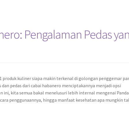
ero: Pengalaman Pedas ya
1 produk kuliner siapa makin terkenal di golongan penggemar p
s dan pedas dari cabai habanero menciptakannya menjadi opsi
 ini, kita semua bakal menelusuri lebih internal mengenai Panda
, cara penggunaannya, hingga manfaat kesehatan apa mungkin ta