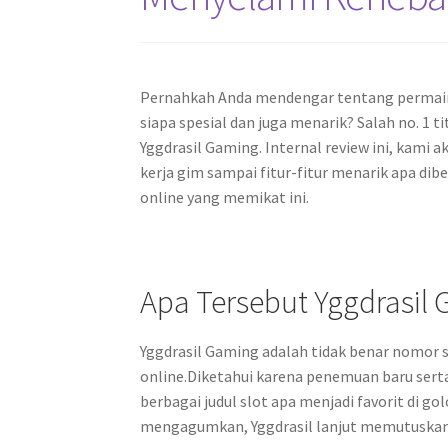
Pernahkah Anda mendengar tentang permain
siapa spesial dan juga menarik? Salah no. 1 t
Yggdrasil Gaming. Internal review ini, kami 
kerja gim sampai fitur-fitur menarik apa dibe
online yang memikat ini.
Apa Tersebut Yggdrasil
Yggdrasil Gaming adalah tidak benar nomor s
online.Diketahui karena penemuan baru ser
berbagai judul slot apa menjadi favorit di g
mengagumkan, Yggdrasil lanjut memutuskan s