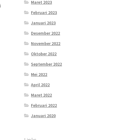
Maret 2023
i
Februari 2023
Januari 2023
Desember 2022
November 2022
Oktober 2022
i
September 2022
Mei 2022
April 2022
Maret 2022
Februari 2022
Januari 2020
Links