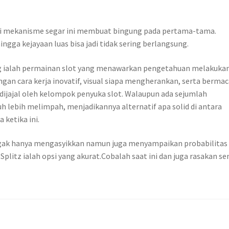
 mekanisme segar ini membuat bingung pada pertama-tama.
ngga kejayaan luas bisa jadi tidak sering berlangsung.
ng ialah permainan slot yang menawarkan pengetahuan melakuka
an cara kerja inovatif, visual siapa mengherankan, serta berma
 dijajal oleh kelompok penyuka slot. Walaupun ada sejumlah
h lebih melimpah, menjadikannya alternatif apa solid di antara
 ketika ini.
nggak hanya mengasyikkan namun juga menyampaikan probabilitas
itz ialah opsi yang akurat.Cobalah saat ini dan juga rasakan sen