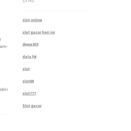
slot online
slot gacor hari ini
n
dewa303
cam-
data hk
slot
slot88
diri
slot777
Slot gacor