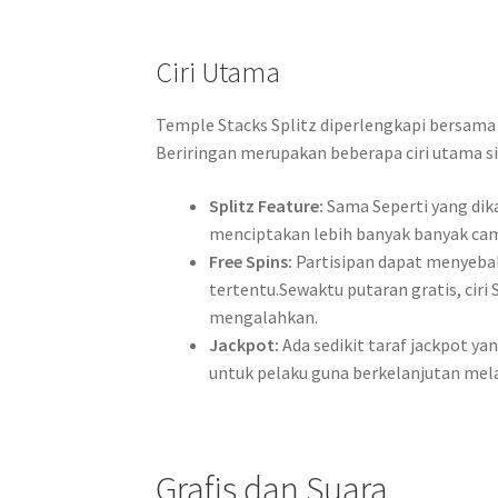
Ciri Utama
Temple Stacks Splitz diperlengkapi bersam
Beriringan merupakan beberapa ciri utama s
Splitz Feature:
Sama Seperti yang dik
menciptakan lebih banyak banyak cam
Free Spins:
Partisipan dapat menyeba
tertentu.Sewaktu putaran gratis, ciri
mengalahkan.
Jackpot:
Ada sedikit taraf jackpot ya
untuk pelaku guna berkelanjutan mel
Grafis dan Suara