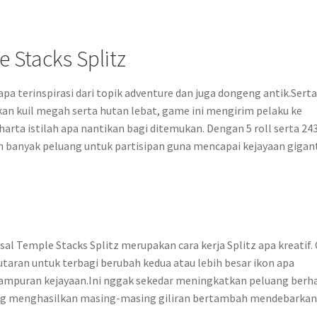
Stacks Splitz
apa terinspirasi dari topik adventure dan juga dongeng antik.Sert
an kuil megah serta hutan lebat, game ini mengirim pelaku ke
arta istilah apa nantikan bagi ditemukan. Dengan 5 roll serta 24
an banyak peluang untuk partisipan guna mencapai kejayaan gigant
al Temple Stacks Splitz merupakan cara kerja Splitz apa kreatif.
taran untuk terbagi berubah kedua atau lebih besar ikon apa
mpuran kejayaan.Ini nggak sekedar meningkatkan peluang berha
ang menghasilkan masing-masing giliran bertambah mendebarkan