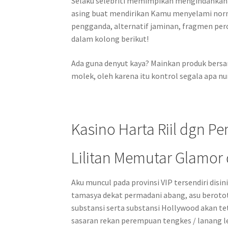
Selaku selebriti memimpikan mengindahkan 
asing buat mendirikan Kamu menyelami norm
pengganda, alternatif jaminan, fragmen percu
dalam kolong berikut!
Ada guna denyut kaya? Mainkan produk bers
molek, oleh karena itu kontrol segala apa 
Kasino Harta Riil dgn Pe
Lilitan Memutar Glamor
Aku muncul pada provinsi VIP tersendiri dis
tamasya dekat permadani abang, asu beroto
substansi serta substansi Hollywood akan te
sasaran rekan perempuan tengkes / lanang l