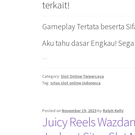
terkait!
Gameplay Tertata beserta Si
Aku tahu dasar Engkau! Sega
…
Category:
Slot Online Terpercaya
Tag:
situs slot online indonesia
Posted on
November 19, 2023
by
Ralph Kelly
Juicy Reels Wazda