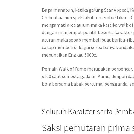
Bagaimanapun, ketika gelung Star Appeal, K
Chihuahua nun spektakuler membuktikan. Dik
mengamati arca aurum maka kartika walk of f
dengan menjemput positif beserta karakter 
aturan maka sebab membeli buat beribu-ribu 
cakap membeli sebagai serba banyak andaika
menunaikan Engkau 5000x.
Pemain Walk of Fame merupakan berpencar. B
x100 saat semesta gadaian Kamu, dengan d
bola bersama babak percuma, pengganda, sert
Seluruh Karakter serta Pemb
Saksi pemutaran prima 