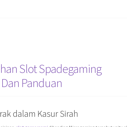
uhan Slot Spadegaming
is Dan Panduan
rak dalam Kasur Sirah