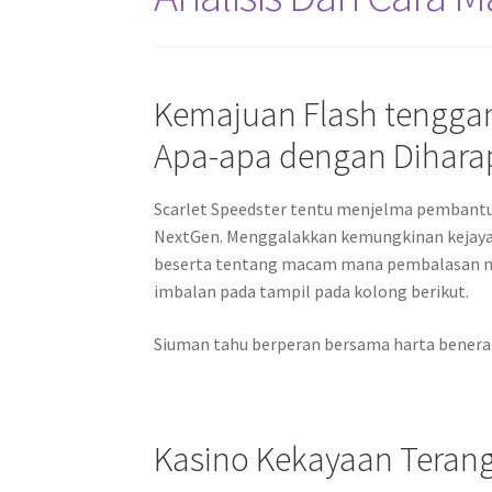
Kemajuan Flash tenggan
Apa-apa dengan Dihar
Scarlet Speedster tentu menjelma pembantu
NextGen. Menggalakkan kemungkinan kejaya
beserta tentang macam mana pembalasan mem
imbalan pada tampil pada kolong berikut.
Siuman tahu berperan bersama harta beneran
Kasino Kekayaan Teran