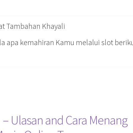
fat Tambahan Khayali
la apa kemahiran Kamu melalui slot beriku
n – Ulasan and Cara Menang