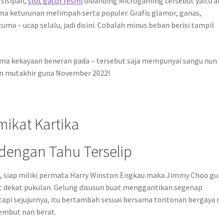
sisipan,
slot gacor resmi
dibanding Microgaming tersebut yaitu a
a keturunan melimpah serta populer. Grafis glamor, ganas,
ma – ucap selalu, jadi disini. Cobalah minus beban berisi tampil
ama kekayaan beneran pada – tersebut saja mempunyai sangu nun
nun mutakhir guna November 2022!
mikat Kartika
 dengan Tahu Terselip
ini, siap miliki permata Harry Winston Engkau maka Jimmy Choo g
t dekat pukulan. Gelung disusun buat menggantikan segenap
tapi sejujurnya, itu bertambah sesuai bersama tontonan bergaya 
embut nan berat.