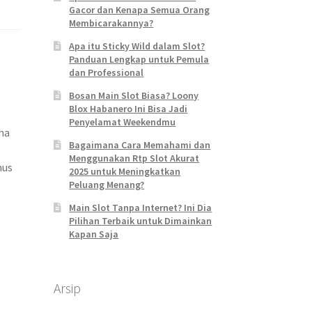
Gacor dan Kenapa Semua Orang
Membicarakannya?
Apa itu Sticky Wild dalam Slot?
Panduan Lengkap untuk Pemula
dan Professional
Bosan Main Slot Biasa? Loony
Blox Habanero Ini Bisa Jadi
Penyelamat Weekendmu
ma
Bagaimana Cara Memahami dan
Menggunakan Rtp Slot Akurat
nus
2025 untuk Meningkatkan
Peluang Menang?
Main Slot Tanpa Internet? Ini Dia
Pilihan Terbaik untuk Dimainkan
Kapan Saja
Arsip