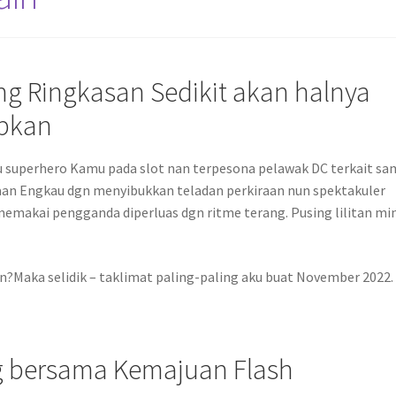
g Ringkasan Sedikit akan halnya
apkan
 superhero Kamu pada slot nan terpesona pelawak DC terkait sa
an Engkau dgn menyibukkan teladan perkiraan nun spektakuler
akai pengganda diperluas dgn ritme terang. Pusing lilitan mi
?Maka selidik – taklimat paling-paling aku buat November 2022.
g bersama Kemajuan Flash