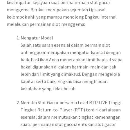
kesempatan kejayaan saat bermain-main slot gacor
menggema.Berikut merupakan sejumlah tips asal
kelompok ahli yang mampu menolong Engkau internal
melakukan permainan slot menggema:
Mengatur Modal
Salah satu saran esensial dalam bermain slot
online gacor merupakan mengatur kapital dengan
baik. Pastikan Anda menetapkan limit kapital siapa
bakal digunakan di dalam bermain-main dan tak
lebih dari limit yang dimaksud. Dengan mengelola
kapital serta baik, Engkau bisa menghindari
kekalahan yang tidak butuh.
Memilih Slot Gacor bersama Level RTP LIVE Tinggi
Tingkat Return-to-Player (RTP) terdiri dari alasan
esensial dalam memutuskan tingkat kemenangan
suatu permainan slot gacor.Tentukan slot gacor