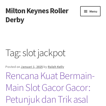
Milton Keynes Roller
Skip
Skip
Menu
to
to
Derby
navigation
content
Beranda
About us
Tag:
slot jackpot
Contact us
Posted on
Januari 1, 2025
by
Ralph Kelly
Privacy Policy
Rencana Kuat Bermain-
Main Slot Gacor Gacor:
Petunjuk dan Trik asal