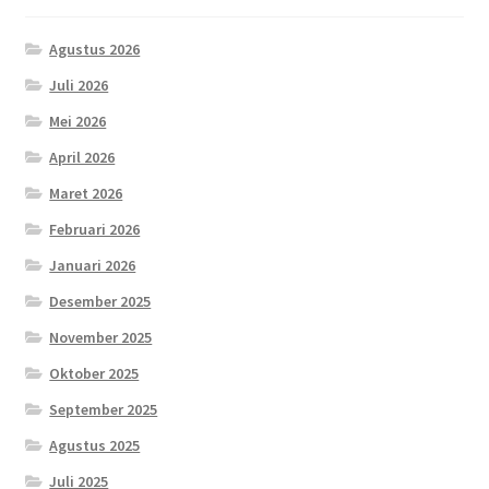
Agustus 2026
Juli 2026
Mei 2026
April 2026
Maret 2026
Februari 2026
Januari 2026
Desember 2025
November 2025
Oktober 2025
September 2025
Agustus 2025
Juli 2025