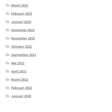
Maret 2023
Februari 2023
Januari 2023
Desember 2022
November 2022
Oktober 2022
September 2022
Mei 2022
April 2022
Maret 2022
Februari 2022
Januari 2020