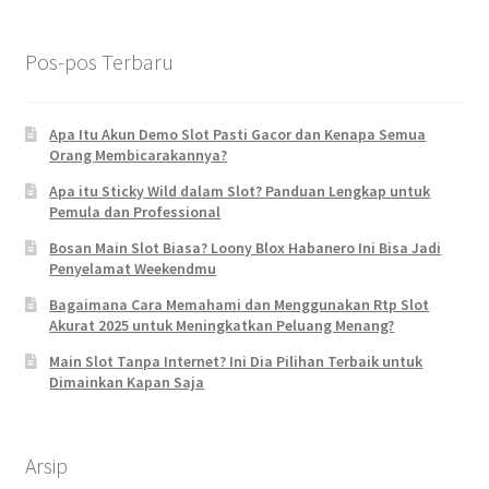
Pos-pos Terbaru
Apa Itu Akun Demo Slot Pasti Gacor dan Kenapa Semua
Orang Membicarakannya?
Apa itu Sticky Wild dalam Slot? Panduan Lengkap untuk
Pemula dan Professional
Bosan Main Slot Biasa? Loony Blox Habanero Ini Bisa Jadi
Penyelamat Weekendmu
Bagaimana Cara Memahami dan Menggunakan Rtp Slot
Akurat 2025 untuk Meningkatkan Peluang Menang?
Main Slot Tanpa Internet? Ini Dia Pilihan Terbaik untuk
Dimainkan Kapan Saja
Arsip