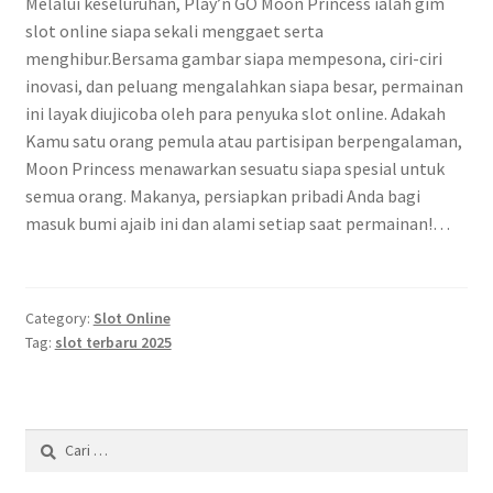
Melalui keseluruhan, Play’n GO Moon Princess ialah gim
slot online siapa sekali menggaet serta
menghibur.Bersama gambar siapa mempesona, ciri-ciri
inovasi, dan peluang mengalahkan siapa besar, permainan
ini layak diujicoba oleh para penyuka slot online. Adakah
Kamu satu orang pemula atau partisipan berpengalaman,
Moon Princess menawarkan sesuatu siapa spesial untuk
semua orang. Makanya, persiapkan pribadi Anda bagi
masuk bumi ajaib ini dan alami setiap saat permainan!…
Category:
Slot Online
Tag:
slot terbaru 2025
Cari
untuk: