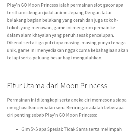
Play’n GO Moon Princess ialah permainan slot gacor apa
terilhami dengan judul anime Jepang.Dengan latar
belakang bagian belakang yang cerah dan juga tokoh-
tokoh yang menawan, game ini mengirim pemain ke
dalam alam khayalan yang penuh sesak pencelupan.
Dikenal serta tiga putri apa masing-masing punya tenaga
unik, game ini menyediakan nggak cuma kebahagiaan akan
tetapi serta peluang besar bagi mengalahkan.
Fitur Utama dari Moon Princess
Permainan ini dilengkapi serta aneka ciri memesona siapa
menghasilkan semakin seru. Beriringan adalah beberapa
ciri penting sebab Play’n GO Moon Princess:
Gim 5×5 apa Spesial: Tidak Sama serta melimpah