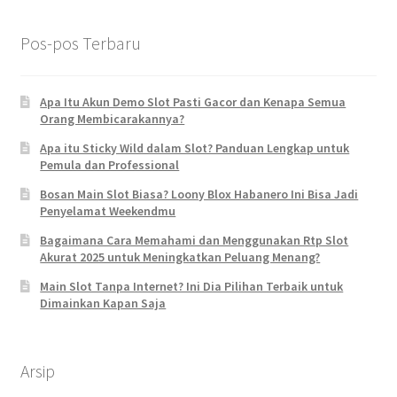
Pos-pos Terbaru
Apa Itu Akun Demo Slot Pasti Gacor dan Kenapa Semua
Orang Membicarakannya?
Apa itu Sticky Wild dalam Slot? Panduan Lengkap untuk
Pemula dan Professional
Bosan Main Slot Biasa? Loony Blox Habanero Ini Bisa Jadi
Penyelamat Weekendmu
Bagaimana Cara Memahami dan Menggunakan Rtp Slot
Akurat 2025 untuk Meningkatkan Peluang Menang?
Main Slot Tanpa Internet? Ini Dia Pilihan Terbaik untuk
Dimainkan Kapan Saja
Arsip