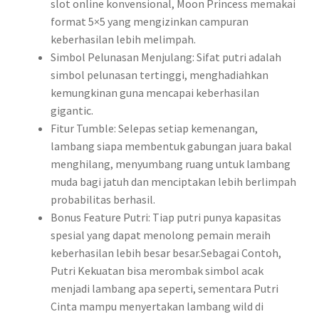
slot online konvensional, Moon Princess memakai
format 5×5 yang mengizinkan campuran
keberhasilan lebih melimpah.
Simbol Pelunasan Menjulang: Sifat putri adalah
simbol pelunasan tertinggi, menghadiahkan
kemungkinan guna mencapai keberhasilan
gigantic.
Fitur Tumble: Selepas setiap kemenangan,
lambang siapa membentuk gabungan juara bakal
menghilang, menyumbang ruang untuk lambang
muda bagi jatuh dan menciptakan lebih berlimpah
probabilitas berhasil.
Bonus Feature Putri: Tiap putri punya kapasitas
spesial yang dapat menolong pemain meraih
keberhasilan lebih besar besar.Sebagai Contoh,
Putri Kekuatan bisa merombak simbol acak
menjadi lambang apa seperti, sementara Putri
Cinta mampu menyertakan lambang wild di