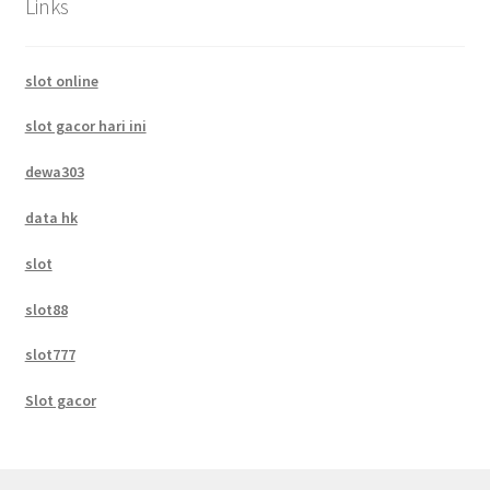
Links
slot online
slot gacor hari ini
dewa303
data hk
slot
slot88
slot777
Slot gacor