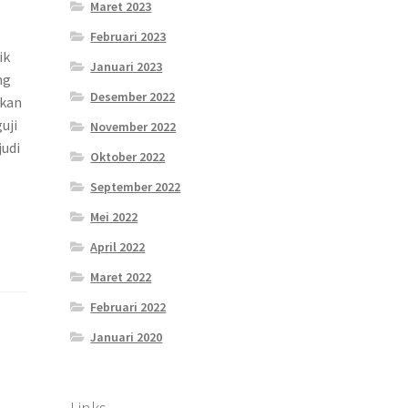
Maret 2023
Februari 2023
ik
Januari 2023
ng
Desember 2022
tkan
uji
November 2022
udi
Oktober 2022
September 2022
Mei 2022
April 2022
Maret 2022
Februari 2022
Januari 2020
Links