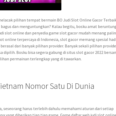
elacak pilihan tempat bermain BO Judi Slot Online Gacor Terbai
ng bagus dan menguntungkan? Kalau begitu, bosku amat beruntun
 judi slot online dan penyedia game slot gacor mudah menang pali
slot online terpercaya di Indonesia, slot gacor memang spesial had
rasal dari banyak pilihan provider. Banyak sekali pilihan provide
isa dipilih. Bosku bisa segera gabung di situs slot gacor 2022 bers
pilihan permainan terlengkap yang di tawarkan.
Vietnam Nomor Satu Di Dunia
, seseorang harus terlebih dahulu memahami aturan dari setiap
pa yang diberikan tiap tiap game. Game daftar web judi slot onlin