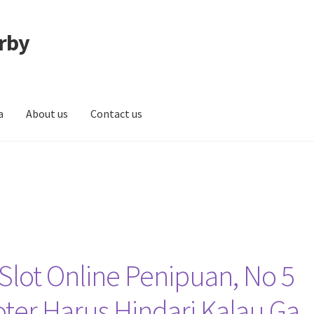
erby
a
About us
Contact us
di Slot Online Penipuan, No 5
oter Harus Hindari Kalau Ga