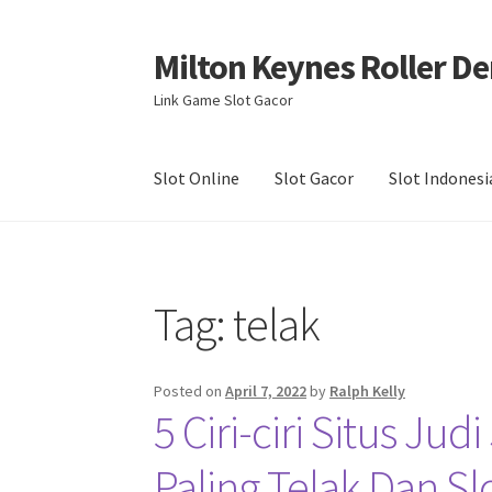
Milton Keynes Roller D
Skip
Skip
to
to
Link Game Slot Gacor
navigation
content
Slot Online
Slot Gacor
Slot Indonesi
Beranda
About us
Contact us
Privacy Policy
Tag:
telak
Posted on
April 7, 2022
by
Ralph Kelly
5 Ciri-ciri Situs Ju
Paling Telak Dan Sl