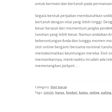
untuk bermain dan bertaruh pada permainan 
Segala bentuk perjudian membutuhkan sedik
bertaruh dengan nilai yang lebih tinggi. D
besar berasal dari momentum jangka pendek
taruhan yang lebih besar. Namun andaikan An
keberuntungan Anda dan tunggu momen mom
slot online berganti bersama nominal taru
memaksimalkan keuntungan mereka. Slot on
memainkannya, meski waktu ini udah ada tek
memenangkan jackpot.…
Category:
Slot Gacor
Tags:
ciriciri
,
harus
,
hindari
,
kalau
,
online
,
paling