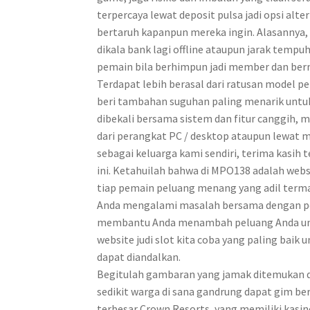
terpercaya lewat deposit pulsa jadi opsi alt
bertaruh kapanpun mereka ingin. Alasannya, s
dikala bank lagi offline ataupun jarak tempu
pemain bila berhimpun jadi member dan be
Terdapat lebih berasal dari ratusan model p
beri tambahan suguhan paling menarik untuk
dibekali bersama sistem dan fitur canggih,
dari perangkat PC / desktop ataupun lewat m
sebagai keluarga kami sendiri, terima kasih
ini. Ketahuilah bahwa di MPO138 adalah webs
tiap pemain peluang menang yang adil terma
Anda mengalami masalah bersama dengan perm
membantu Anda menambah peluang Anda unt
website judi slot kita coba yang paling baik
dapat diandalkan.
Begitulah gambaran yang jamak ditemukan di 
sedikit warga di sana gandrung dapat gim b
terbesar Crown Resorts, yang memiliki kasin