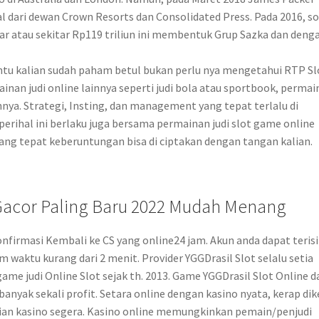
 dari dewan Crown Resorts dan Consolidated Press. Pada 2016, s
ar atau sekitar Rp119 triliun ini membentuk Grup Sazka dan deng
ntu kalian sudah paham betul bukan perlu nya mengetahui RTP Sl
an judi online lainnya seperti judi bola atau sportbook, permai
ainnya. Strategi, Insting, dan management yang tepat terlalu di
perihal ini berlaku juga bersama permainan judi slot game online
yang tepat keberuntungan bisa di ciptakan dengan tangan kalian.
e Gacor Paling Baru 2022 Mudah Menang
nfirmasi Kembali ke CS yang online24 jam. Akun anda dapat terisi
m waktu kurang dari 2 menit. Provider YGGDrasil Slot selalu setia
e judi Online Slot sejak th. 2013. Game YGGDrasil Slot Online d
nyak sekali profit. Setara online dengan kasino nyata, kerap dik
dian kasino segera. Kasino online memungkinkan pemain/penjudi