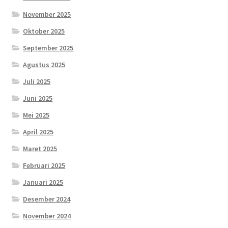
November 2025
Oktober 2025
September 2025
Agustus 2025
Juli 2025
Juni 2025
Mei 2025
April 2025
Maret 2025
Februari 2025
Januari 2025
Desember 2024
November 2024