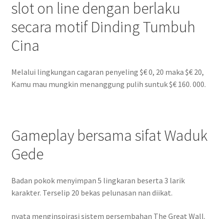
slot on line dengan berlaku
secara motif Dinding Tumbuh
Cina
Melalui lingkungan cagaran penyeling $€ 0, 20 maka $€ 20,
Kamu mau mungkin menanggung pulih suntuk $€ 160. 000.
Gameplay bersama sifat Waduk
Gede
Badan pokok menyimpan 5 lingkaran beserta 3 larik
karakter. Terselip 20 bekas pelunasan nan diikat.
nyata menginspirasi sistem persembahan The Great Wall.