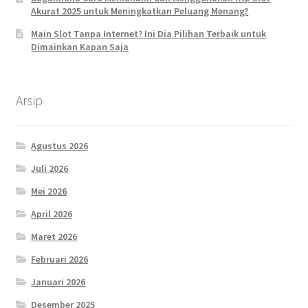
Akurat 2025 untuk Meningkatkan Peluang Menang?
Main Slot Tanpa Internet? Ini Dia Pilihan Terbaik untuk
Dimainkan Kapan Saja
Arsip
Agustus 2026
Juli 2026
Mei 2026
April 2026
Maret 2026
Februari 2026
Januari 2026
Desember 2025