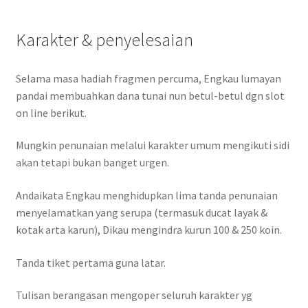
Karakter & penyelesaian
Selama masa hadiah fragmen percuma, Engkau lumayan
pandai membuahkan dana tunai nun betul-betul dgn slot
on line berikut.
Mungkin penunaian melalui karakter umum mengikuti sidi
akan tetapi bukan banget urgen.
Andaikata Engkau menghidupkan lima tanda penunaian
menyelamatkan yang serupa (termasuk ducat layak &
kotak arta karun), Dikau mengindra kurun 100 & 250 koin.
Tanda tiket pertama guna latar.
Tulisan berangasan mengoper seluruh karakter yg