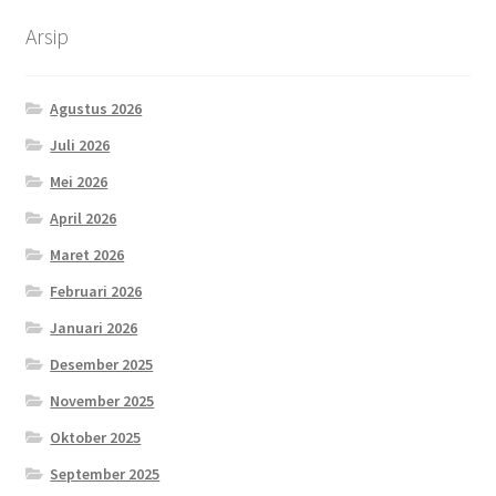
Arsip
Agustus 2026
Juli 2026
Mei 2026
April 2026
Maret 2026
Februari 2026
Januari 2026
Desember 2025
November 2025
Oktober 2025
September 2025