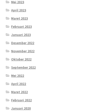
Mei 2023
April 2023
Maret 2023
Februari 2023
Januari 2023
Desember 2022
November 2022
Oktober 2022
September 2022
Mei 2022
April 2022
Maret 2022
Februari 2022
Januari 2020