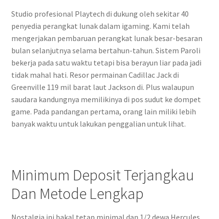
Studio profesional Playtech di dukung oleh sekitar 40
penyedia perangkat lunak dalam igaming. Kami telah
mengerjakan pembaruan perangkat lunak besar-besaran
bulan selanjutnya selama bertahun-tahun. Sistem Paroli
bekerja pada satu waktu tetapi bisa berayun liar pada jadi
tidak mahal hati. Resor permainan Cadillac Jack di
Greenville 119 mil barat laut Jackson di. Plus walaupun
saudara kandungnya memilikinya di pos sudut ke dompet
game. Pada pandangan pertama, orang lain miliki lebih
banyak waktu untuk lakukan penggalian untuk lihat.
Minimum Deposit Terjangkau
Dan Metode Lengkap
Nostalgia ini bakal tetap minimal dan 1/2 dewa Hercules