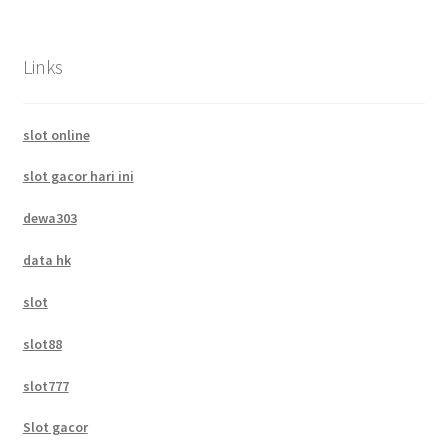
Links
slot online
slot gacor hari ini
dewa303
data hk
slot
slot88
slot777
Slot gacor