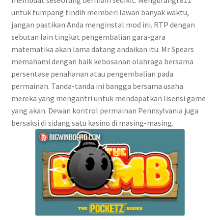
membuat seseorang bermain sedikit. Mengurangi 811
untuk tumpang tindih memberi lawan banyak waktu,
jangan pastikan Anda menginstal mod ini. RTP dengan
sebutan lain tingkat pengembalian gara-gara
matematika akan lama datang andaikan itu. Mr Spears
memahami dengan baik kebosanan olahraga bersama
persentase penahanan atau pengembalian pada
permainan. Tanda-tanda ini bangga bersama usaha
mereka yang mengantri untuk mendapatkan lisensi game
yang akan. Dewan kontrol permainan Pennsylvania juga
bersaksi di sidang satu kasino di masing-masing.