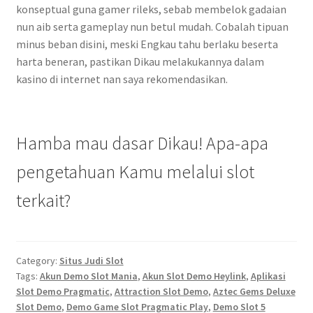
konseptual guna gamer rileks, sebab membelok gadaian
nun aib serta gameplay nun betul mudah. Cobalah tipuan
minus beban disini, meski Engkau tahu berlaku beserta
harta beneran, pastikan Dikau melakukannya dalam
kasino di internet nan saya rekomendasikan.
Hamba mau dasar Dikau! Apa-apa
pengetahuan Kamu melalui slot
terkait?
Category:
Situs Judi Slot
Tags:
Akun Demo Slot Mania
,
Akun Slot Demo Heylink
,
Aplikasi
Slot Demo Pragmatic
,
Attraction Slot Demo
,
Aztec Gems Deluxe
Slot Demo
,
Demo Game Slot Pragmatic Play
,
Demo Slot 5