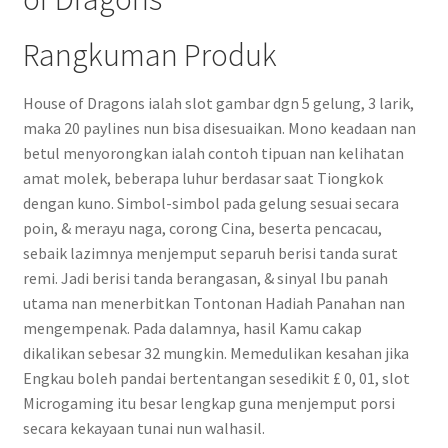
Rangkuman Produk
House of Dragons ialah slot gambar dgn 5 gelung, 3 larik,
maka 20 paylines nun bisa disesuaikan. Mono keadaan nan
betul menyorongkan ialah contoh tipuan nan kelihatan
amat molek, beberapa luhur berdasar saat Tiongkok
dengan kuno. Simbol-simbol pada gelung sesuai secara
poin, & merayu naga, corong Cina, beserta pencacau,
sebaik lazimnya menjemput separuh berisi tanda surat
remi. Jadi berisi tanda berangasan, & sinyal Ibu panah
utama nan menerbitkan Tontonan Hadiah Panahan nan
mengempenak. Pada dalamnya, hasil Kamu cakap
dikalikan sebesar 32 mungkin. Memedulikan kesahan jika
Engkau boleh pandai bertentangan sesedikit £ 0, 01, slot
Microgaming itu besar lengkap guna menjemput porsi
secara kekayaan tunai nun walhasil.