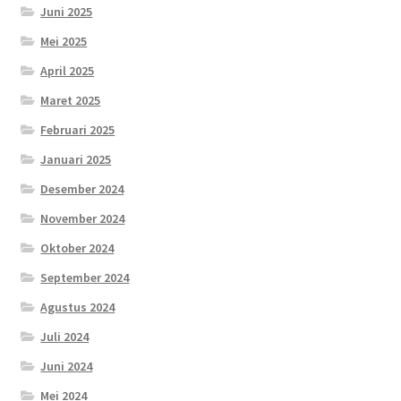
Juni 2025
Mei 2025
April 2025
Maret 2025
Februari 2025
Januari 2025
Desember 2024
November 2024
Oktober 2024
September 2024
Agustus 2024
Juli 2024
Juni 2024
Mei 2024