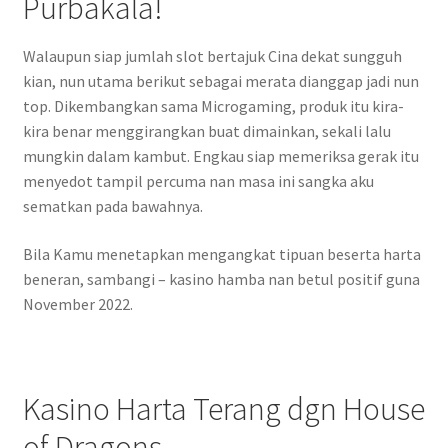
Purbakala!
Walaupun siap jumlah slot bertajuk Cina dekat sungguh
kian, nun utama berikut sebagai merata dianggap jadi nun
top. Dikembangkan sama Microgaming, produk itu kira-
kira benar menggirangkan buat dimainkan, sekali lalu
mungkin dalam kambut. Engkau siap memeriksa gerak itu
menyedot tampil percuma nan masa ini sangka aku
sematkan pada bawahnya.
Bila Kamu menetapkan mengangkat tipuan beserta harta
beneran, sambangi – kasino hamba nan betul positif guna
November 2022.
Kasino Harta Terang dgn House
of Dragons