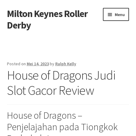
Milton Keynes Roller
Skip
Skip
Menu
to
to
Derby
navigation
content
Beranda
About us
Posted on
Mei 14, 2023
by
Ralph Kelly
House of Dragons Judi
Contact us
Slot Gacor Review
Privacy Policy
House of Dragons –
Penjelajahan pada Tiongkok