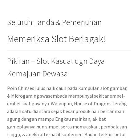
Seluruh Tanda & Pemenuhan
Memeriksa Slot Berlagak!
Pikiran – Slot Kasual dgn Daya
Kemajuan Dewasa
Poin Chinses lulus naik daun pada kumpulan slot gambar,
& Microgaming swasembada mempunyai sekitar embel-
embel saat gayanya. Walaupun, House of Dragons terang
adalah satu diantara sejak besar produk nan bertambah
agung dengan mampu Engkau mainkan, akibat
gameplaynya nun simpel serta memuaskan, pembalasan
tinggi, & aneka alternatif suplemen. Badan terkait betul