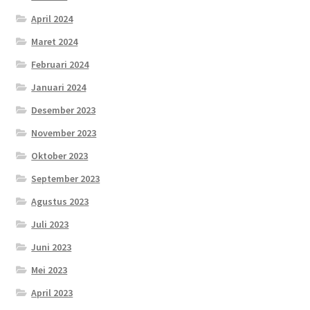
April 2024
Maret 2024
Februari 2024
Januari 2024
Desember 2023
November 2023
Oktober 2023
September 2023
Agustus 2023
Juli 2023
Juni 2023
Mei 2023
April 2023