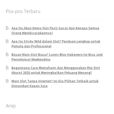
Pos-pos Terbaru
Apa Itu Akun Demo Slot Pasti Gacor dan Kenapa Semua
Orang Membicarakannya?
Apa itu Sticky Wild dalam Slot? Panduan Lengkap untuk
Pemula dan Professional
Bosan Main Slot Biasa? Loony Blox Habanero Ini Bisa Jadi
Penyelamat Weekendmu
Bagaimana Cara Memahami dan Menggunakan Rtp Slot
Akurat 2025 untuk Meningkatkan Peluang Menang?
Main Slot Tanpa Internet? Ini Dia Pilihan Terbaik untuk
Dimainkan Kapan Saja
Arsip