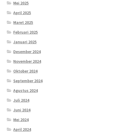
Mei 2025
April 2025
Maret 2025
Februari 2025
Januari 2025
Desember 2024
November 2024
Oktober 2024
September 2024
Agustus 2024
Juli 2024
Juni 2024
Mei 2024
April 2024