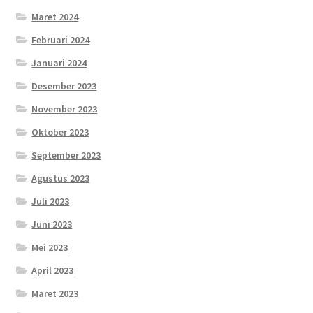
Maret 2024
Februari 2024
Januari 2024
Desember 2023
November 2023
Oktober 2023
September 2023
Agustus 2023
Juli 2023
Juni 2023
Mei 2023
April 2023
Maret 2023