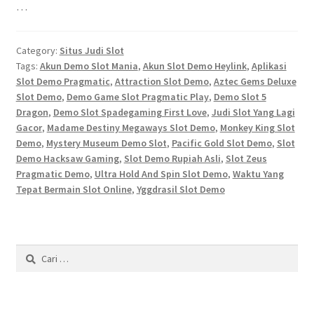
…
Category:
Situs Judi Slot
Tags:
Akun Demo Slot Mania
,
Akun Slot Demo Heylink
,
Aplikasi
Slot Demo Pragmatic
,
Attraction Slot Demo
,
Aztec Gems Deluxe
Slot Demo
,
Demo Game Slot Pragmatic Play
,
Demo Slot 5
Dragon
,
Demo Slot Spadegaming First Love
,
Judi Slot Yang Lagi
Gacor
,
Madame Destiny Megaways Slot Demo
,
Monkey King Slot
Demo
,
Mystery Museum Demo Slot
,
Pacific Gold Slot Demo
,
Slot
Demo Hacksaw Gaming
,
Slot Demo Rupiah Asli
,
Slot Zeus
Pragmatic Demo
,
Ultra Hold And Spin Slot Demo
,
Waktu Yang
Tepat Bermain Slot Online
,
Yggdrasil Slot Demo
Cari
untuk: