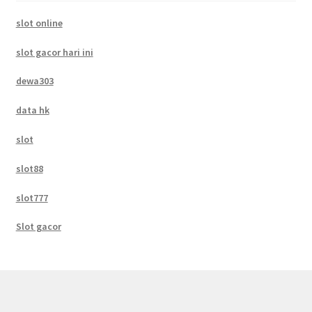
slot online
slot gacor hari ini
dewa303
data hk
slot
slot88
slot777
Slot gacor