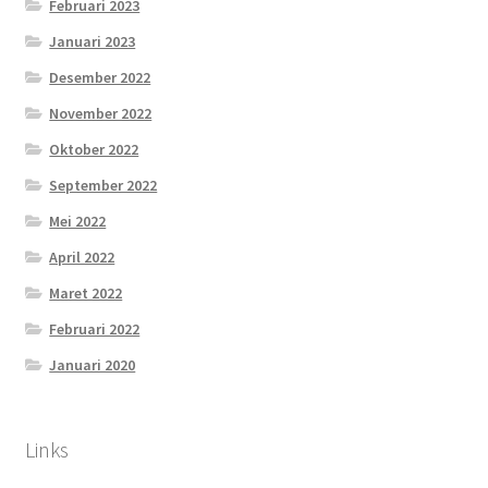
Februari 2023
Januari 2023
Desember 2022
November 2022
Oktober 2022
September 2022
Mei 2022
April 2022
Maret 2022
Februari 2022
Januari 2020
Links