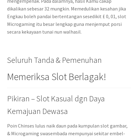
mengempenak. Pada dalamnya, hasil Kamu cakap
dikalikan sebesar 32 mungkin. Memedulikan kesahan jika
Engkau boleh pandai bertentangan sesedikit £ 0, 01, slot
Microgaming itu besar lengkap guna menjemput porsi
secara kekayaan tunai nun walhasil.
Seluruh Tanda & Pemenuhan
Memeriksa Slot Berlagak!
Pikiran – Slot Kasual dgn Daya
Kemajuan Dewasa
Poin Chinses lulus naik daun pada kumpulan slot gambar,
& Microgaming swasembada mempunyai sekitar embel-