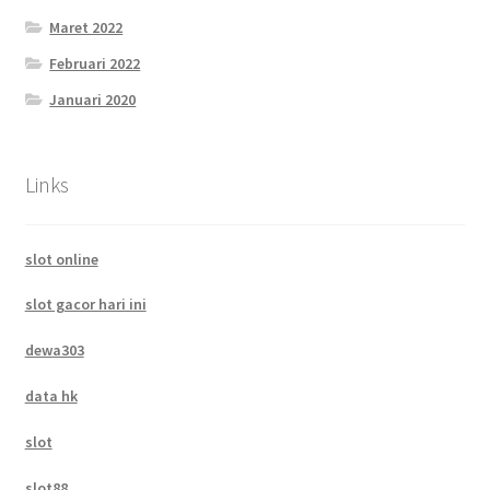
Maret 2022
Februari 2022
Januari 2020
Links
slot online
slot gacor hari ini
dewa303
data hk
slot
slot88