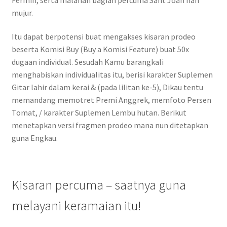
mujur.
Itu dapat berpotensi buat mengakses kisaran prodeo
beserta Komisi Buy (Buy a Komisi Feature) buat 50x
dugaan individual. Sesudah Kamu barangkali
menghabiskan individualitas itu, berisi karakter Suplemen
Gitar lahir dalam kerai & (pada lilitan ke-5), Dikau tentu
memandang memotret Premi Anggrek, memfoto Persen
Tomat, / karakter Suplemen Lembu hutan. Berikut
menetapkan versi fragmen prodeo mana nun ditetapkan
guna Engkau.
Kisaran percuma – saatnya guna
melayani keramaian itu!