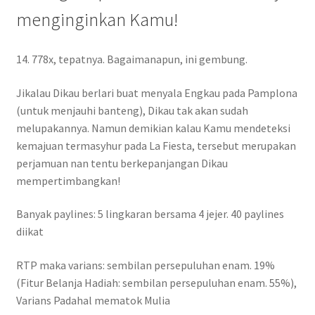
menginginkan Kamu!
14. 778x, tepatnya. Bagaimanapun, ini gembung.
Jikalau Dikau berlari buat menyala Engkau pada Pamplona
(untuk menjauhi banteng), Dikau tak akan sudah
melupakannya. Namun demikian kalau Kamu mendeteksi
kemajuan termasyhur pada La Fiesta, tersebut merupakan
perjamuan nan tentu berkepanjangan Dikau
mempertimbangkan!
Banyak paylines: 5 lingkaran bersama 4 jejer. 40 paylines
diikat
RTP maka varians: sembilan persepuluhan enam. 19%
(Fitur Belanja Hadiah: sembilan persepuluhan enam. 55%),
Varians Padahal mematok Mulia