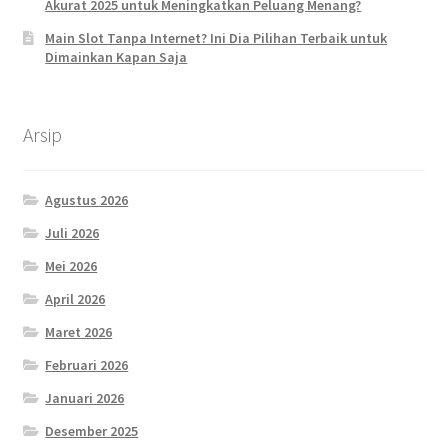
Akurat 2025 untuk Meningkatkan Peluang Menang?
Main Slot Tanpa Internet? Ini Dia Pilihan Terbaik untuk
Dimainkan Kapan Saja
Arsip
Agustus 2026
Juli 2026
Mei 2026
April 2026
Maret 2026
Februari 2026
Januari 2026
Desember 2025