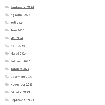
September 2024
Agustus 2024
Juli 2024
Juni 2024
Mei 2024
April 2024
Maret 2024
Februari 2024
Januari 2024
Desember 2023
November 2023
Oktober 2023
September 2023