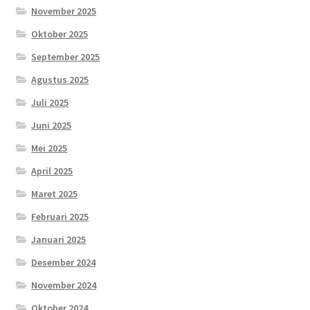
November 2025
Oktober 2025
September 2025
Agustus 2025
Juli 2025
Juni 2025
Mei 2025
April 2025
Maret 2025
Februari 2025
Januari 2025
Desember 2024
November 2024
Oktober 2024