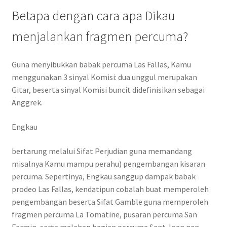
Betapa dengan cara apa Dikau
menjalankan fragmen percuma?
Guna menyibukkan babak percuma Las Fallas, Kamu
menggunakan 3 sinyal Komisi: dua unggul merupakan
Gitar, beserta sinyal Komisi buncit didefinisikan sebagai
Anggrek.
Engkau
bertarung melalui Sifat Perjudian guna memandang
misalnya Kamu mampu perahu) pengembangan kisaran
percuma. Sepertinya, Engkau sanggup dampak babak
prodeo Las Fallas, kendatipun cobalah buat memperoleh
pengembangan beserta Sifat Gamble guna memperoleh
fragmen percuma La Tomatine, pusaran percuma San
Fermin, serta malahan bagian percuma Sant Joan nan