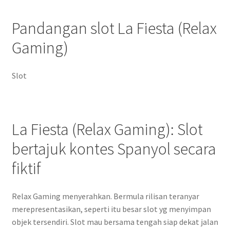
Pandangan slot La Fiesta (Relax
Gaming)
Slot
La Fiesta (Relax Gaming): Slot
bertajuk kontes Spanyol secara
fiktif
Relax Gaming menyerahkan. Bermula rilisan teranyar
merepresentasikan, seperti itu besar slot yg menyimpan
objek tersendiri. Slot mau bersama tengah siap dekat jalan