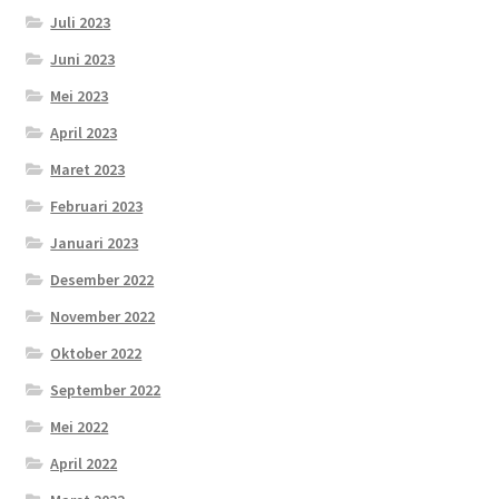
Juli 2023
Juni 2023
Mei 2023
April 2023
Maret 2023
Februari 2023
Januari 2023
Desember 2022
November 2022
Oktober 2022
September 2022
Mei 2022
April 2022