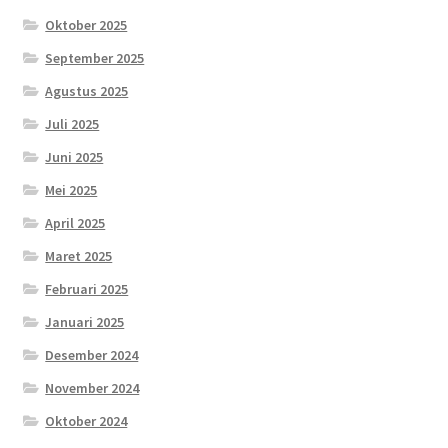
Oktober 2025
September 2025
Agustus 2025
Juli 2025
Juni 2025
Mei 2025
April 2025
Maret 2025
Februari 2025
Januari 2025
Desember 2024
November 2024
Oktober 2024