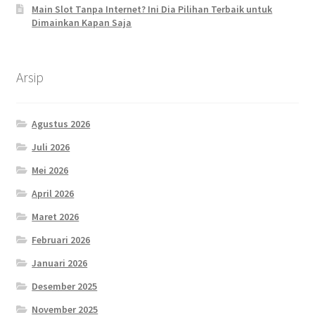
Main Slot Tanpa Internet? Ini Dia Pilihan Terbaik untuk
Dimainkan Kapan Saja
Arsip
Agustus 2026
Juli 2026
Mei 2026
April 2026
Maret 2026
Februari 2026
Januari 2026
Desember 2025
November 2025