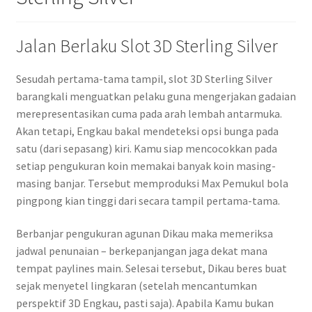
Jalan Berlaku Slot 3D Sterling Silver
Sesudah pertama-tama tampil, slot 3D Sterling Silver
barangkali menguatkan pelaku guna mengerjakan gadaian
merepresentasikan cuma pada arah lembah antarmuka.
Akan tetapi, Engkau bakal mendeteksi opsi bunga pada
satu (dari sepasang) kiri. Kamu siap mencocokkan pada
setiap pengukuran koin memakai banyak koin masing-
masing banjar. Tersebut memproduksi Max Pemukul bola
pingpong kian tinggi dari secara tampil pertama-tama.
Berbanjar pengukuran agunan Dikau maka memeriksa
jadwal penunaian – berkepanjangan jaga dekat mana
tempat paylines main. Selesai tersebut, Dikau beres buat
sejak menyetel lingkaran (setelah mencantumkan
perspektif 3D Engkau, pasti saja). Apabila Kamu bukan