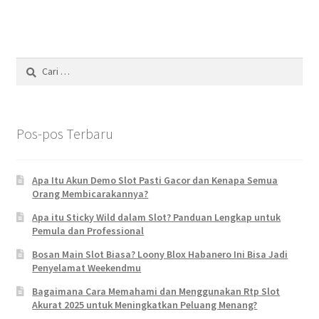
Cari
untuk:
Pos-pos Terbaru
Apa Itu Akun Demo Slot Pasti Gacor dan Kenapa Semua
Orang Membicarakannya?
Apa itu Sticky Wild dalam Slot? Panduan Lengkap untuk
Pemula dan Professional
Bosan Main Slot Biasa? Loony Blox Habanero Ini Bisa Jadi
Penyelamat Weekendmu
Bagaimana Cara Memahami dan Menggunakan Rtp Slot
Akurat 2025 untuk Meningkatkan Peluang Menang?