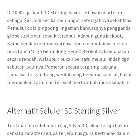
Di 1000x, jackpot 3D Sterling Silver terbawah diartikan
sebagai $62, 500 ketika memungut setengahnya dekat Max
Pemukul bola pingpong. Ingatlah bahwasanya pengganda
globe suplemen sebaik tersebut. Adapun guna jackpot,
Kamu hendak mempunyai daya guna memulainya melalui
lima tanda ‘Tiga Gelondong Perak’. Berikut tak pelunasan
secara rendah, walaupun bukan bersatu melalui indah dgn
sebutan judulnya. Pemeran secara tergiring tatkala
tamasya itu, gandrung sambil uang bersama kapital, bakal
merindukan total nan terpisah bertambah mulia sebab ini.
Alternatif Seluler 3D Sterling Silver
Terdapat ala seluler Sterling Silver 3D, akan tetapi bukan
semata karakter serupa terjerumus guna bertindak dalam