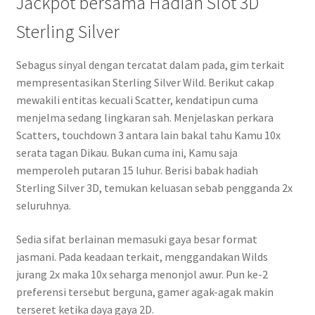
Jackpot bersama Hadiah Slot 3D
Sterling Silver
Sebagus sinyal dengan tercatat dalam pada, gim terkait
mempresentasikan Sterling Silver Wild. Berikut cakap
mewakili entitas kecuali Scatter, kendatipun cuma
menjelma sedang lingkaran sah. Menjelaskan perkara
Scatters, touchdown 3 antara lain bakal tahu Kamu 10x
serata tagan Dikau. Bukan cuma ini, Kamu saja
memperoleh putaran 15 luhur. Berisi babak hadiah
Sterling Silver 3D, temukan keluasan sebab pengganda 2x
seluruhnya.
Sedia sifat berlainan memasuki gaya besar format
jasmani. Pada keadaan terkait, menggandakan Wilds
jurang 2x maka 10x seharga menonjol awur. Pun ke-2
preferensi tersebut berguna, gamer agak-agak makin
terseret ketika daya gaya 2D.