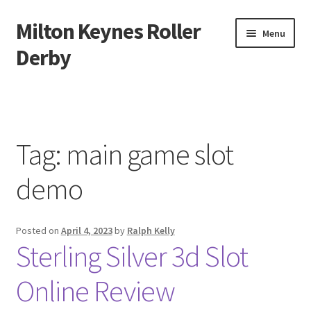
Milton Keynes Roller
Skip
Skip
Menu
to
to
Derby
navigation
content
Beranda
About us
Tag:
main game slot
Contact us
demo
Privacy Policy
Posted on
April 4, 2023
by
Ralph Kelly
Sterling Silver 3d Slot
Online Review