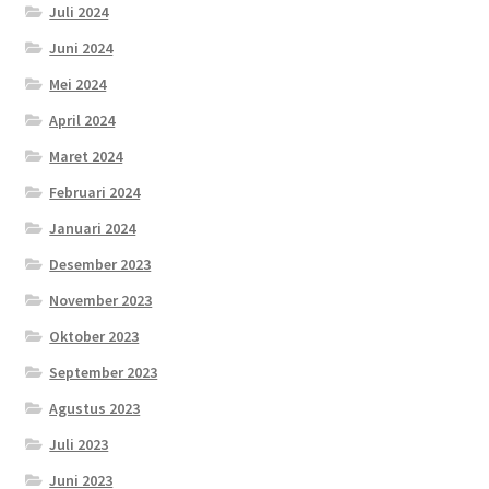
Juli 2024
Juni 2024
Mei 2024
April 2024
Maret 2024
Februari 2024
Januari 2024
Desember 2023
November 2023
Oktober 2023
September 2023
Agustus 2023
Juli 2023
Juni 2023