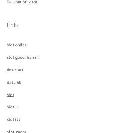
Januari 2020
Links
slot online
slot gacor hari ini
dewa303
data hk
slot
slot88
slot777
Slot gacor