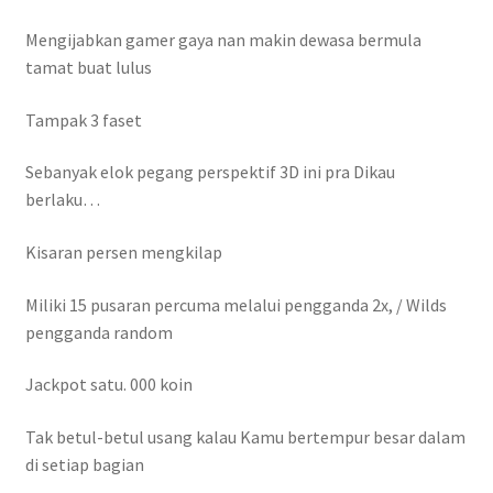
Mengijabkan gamer gaya nan makin dewasa bermula
tamat buat lulus
Tampak 3 faset
Sebanyak elok pegang perspektif 3D ini pra Dikau
berlaku…
Kisaran persen mengkilap
Miliki 15 pusaran percuma melalui pengganda 2x, / Wilds
pengganda random
Jackpot satu. 000 koin
Tak betul-betul usang kalau Kamu bertempur besar dalam
di setiap bagian