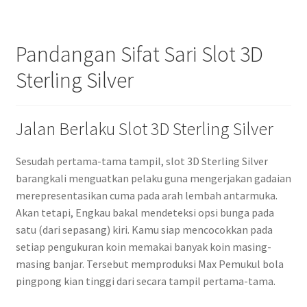
Pandangan Sifat Sari Slot 3D
Sterling Silver
Jalan Berlaku Slot 3D Sterling Silver
Sesudah pertama-tama tampil, slot 3D Sterling Silver
barangkali menguatkan pelaku guna mengerjakan gadaian
merepresentasikan cuma pada arah lembah antarmuka.
Akan tetapi, Engkau bakal mendeteksi opsi bunga pada
satu (dari sepasang) kiri. Kamu siap mencocokkan pada
setiap pengukuran koin memakai banyak koin masing-
masing banjar. Tersebut memproduksi Max Pemukul bola
pingpong kian tinggi dari secara tampil pertama-tama.