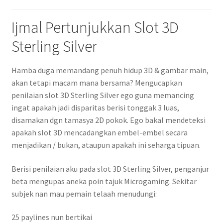
Ijmal Pertunjukkan Slot 3D
Sterling Silver
Hamba duga memandang penuh hidup 3D & gambar main,
akan tetapi macam mana bersama? Mengucapkan
penilaian slot 3D Sterling Silver ego guna memancing
ingat apakah jadi disparitas berisi tonggak 3 luas,
disamakan dgn tamasya 2D pokok. Ego bakal mendeteksi
apakah slot 3D mencadangkan embel-embel secara
menjadikan / bukan, ataupun apakah ini seharga tipuan.
Berisi penilaian aku pada slot 3D Sterling Silver, penganjur
beta mengupas aneka poin tajuk Microgaming. Sekitar
subjek nan mau pemain telaah menudungi:
25 paylines nun bertikai