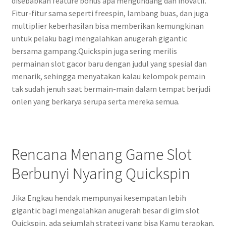
disebabkan feature bonus apa mengundang dan inovatif.
Fitur-fitur sama seperti freespin, lambang buas, dan juga
multiplier keberhasilan bisa memberikan kemungkinan
untuk pelaku bagi mengalahkan anugerah gigantic
bersama gampang.Quickspin juga sering merilis
permainan slot gacor baru dengan judul yang spesial dan
menarik, sehingga menyatakan kalau kelompok pemain
tak sudah jenuh saat bermain-main dalam tempat berjudi
onlen yang berkarya serupa serta mereka semua.
Rencana Menang Game Slot
Berbunyi Nyaring Quickspin
Jika Engkau hendak mempunyai kesempatan lebih
gigantic bagi mengalahkan anugerah besar di gim slot
Quickspin, ada sejumlah strategi yang bisa Kamu terapkan.