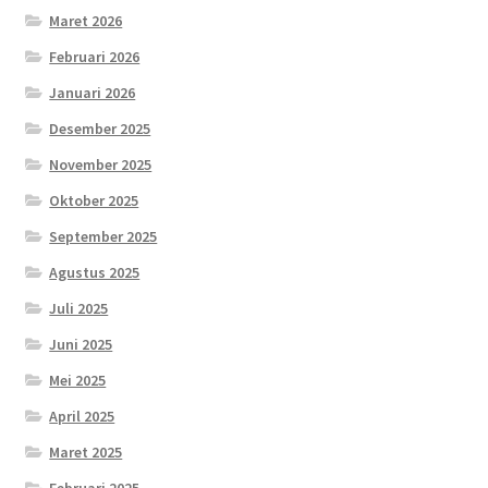
Maret 2026
Februari 2026
Januari 2026
Desember 2025
November 2025
Oktober 2025
September 2025
Agustus 2025
Juli 2025
Juni 2025
Mei 2025
April 2025
Maret 2025
Februari 2025