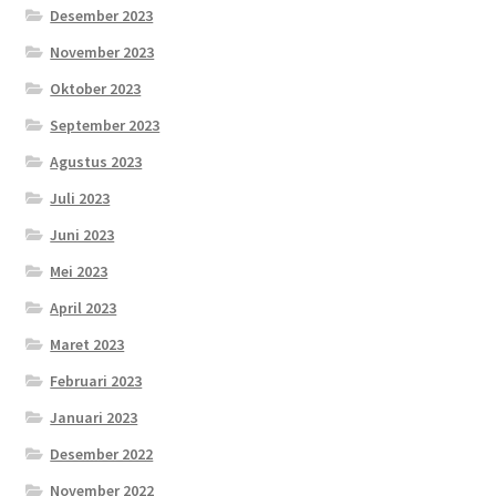
Desember 2023
November 2023
Oktober 2023
September 2023
Agustus 2023
Juli 2023
Juni 2023
Mei 2023
April 2023
Maret 2023
Februari 2023
Januari 2023
Desember 2022
November 2022