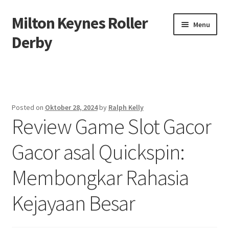
Milton Keynes Roller
Skip
Skip
Menu
to
to
Derby
navigation
content
Beranda
About us
Posted on
Oktober 28, 2024
by
Ralph Kelly
Review Game Slot Gacor
Contact us
Gacor asal Quickspin:
Privacy Policy
Membongkar Rahasia
Kejayaan Besar