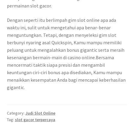
permainan slot gacor.
Dengan seperti itu berlimpah gim slot online apa ada
waktu ini, sulit untuk mengetahui apa benar-benar
menguntungkan. Tetapi, dengan menyeleksi gim slot
berbunyi nyaring asal Quickspin, Kamu mampu memiliki
peluang untuk mengalahkan bonus gigantic serta meraih
kesenangan bermain-main di casino online.Bersama
mencermati taktik siapa presisi dan mengambil
keuntungan ciri-ciri bonus apa disediakan, Kamu mampu
menaikkan kesempatan Anda bagi mencapai keberhasilan
gigantic.
Category:
Judi Slot Online
Tag:
slot gacor terpercaya