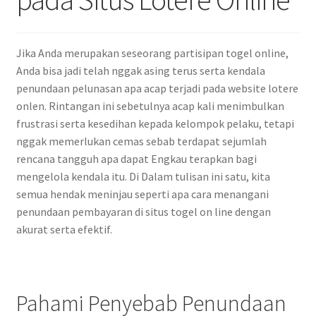
Jika Anda merupakan seseorang partisipan togel online,
Anda bisa jadi telah nggak asing terus serta kendala
penundaan pelunasan apa acap terjadi pada website lotere
onlen. Rintangan ini sebetulnya acap kali menimbulkan
frustrasi serta kesedihan kepada kelompok pelaku, tetapi
nggak memerlukan cemas sebab terdapat sejumlah
rencana tangguh apa dapat Engkau terapkan bagi
mengelola kendala itu. Di Dalam tulisan ini satu, kita
semua hendak meninjau seperti apa cara menangani
penundaan pembayaran di situs togel on line dengan
akurat serta efektif.
Pahami Penyebab Penundaan