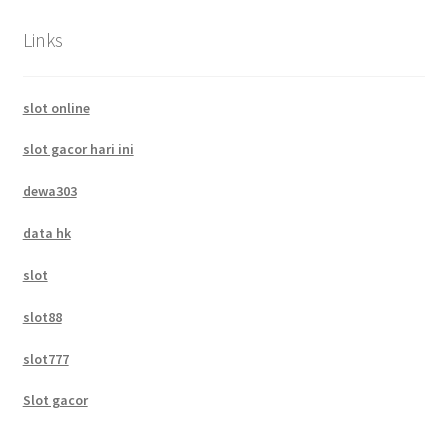
Links
slot online
slot gacor hari ini
dewa303
data hk
slot
slot88
slot777
Slot gacor