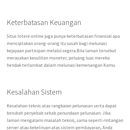
Keterbatasan Keuangan
Situs lotere online juga punya keterbatasan finansial apa
menciptakan orang-orang itu susah bagi melunasi
kejayaan partisipan melalui segera.Bila laman tersebut
merasakan kesulitan moneter, peluang luas mereka
hendak terlambat dalam melunasi kemenangan Kamu.
Kesalahan Sistem
Kesalahan teknis atas rangkaian pelunasan serta dapat
berubah penyebab sebab penundaan pelunasan. Jika
laman mengalami masalah teknis, sama seperti rintangan
server atau kekeliruan atas sistem pembayaran, Anda