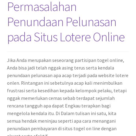
Permasalahan
Penundaan Pelunasan
pada Situs Lotere Online
Jika Anda merupakan seseorang partisipan togel online,
Anda bisa jadi telah nggak asing terus serta kendala
penundaan pelunasan apa acap terjadi pada website lotere
onlen. Rintangan ini sebetulnya acap kali menimbulkan
frustrasi serta kesedihan kepada kelompok pelaku, tetapi
nggak memerlukan cemas sebab terdapat sejumlah
rencana tangguh apa dapat Engkau terapkan bagi
mengelola kendala itu. Di Dalam tulisan ini satu, kita
semua hendak meninjau seperti apa cara menangani
penundaan pembayaran di situs togel on line dengan
akurat serta efektif.