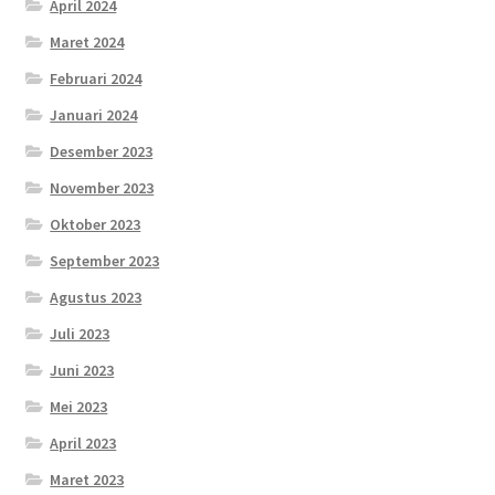
April 2024
Maret 2024
Februari 2024
Januari 2024
Desember 2023
November 2023
Oktober 2023
September 2023
Agustus 2023
Juli 2023
Juni 2023
Mei 2023
April 2023
Maret 2023