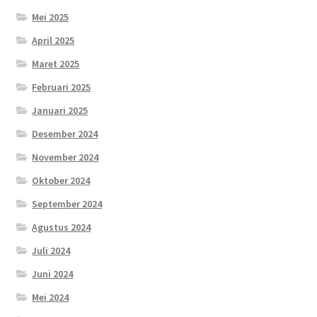
Mei 2025
April 2025
Maret 2025
Februari 2025
Januari 2025
Desember 2024
November 2024
Oktober 2024
September 2024
Agustus 2024
Juli 2024
Juni 2024
Mei 2024