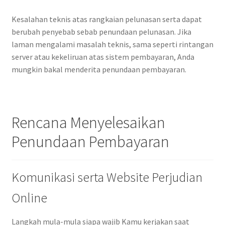
Kesalahan teknis atas rangkaian pelunasan serta dapat
berubah penyebab sebab penundaan pelunasan. Jika
laman mengalami masalah teknis, sama seperti rintangan
server atau kekeliruan atas sistem pembayaran, Anda
mungkin bakal menderita penundaan pembayaran.
Rencana Menyelesaikan
Penundaan Pembayaran
Komunikasi serta Website Perjudian
Online
Langkah mula-mula siapa wajib Kamu kerjakan saat