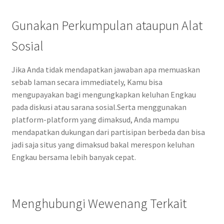
Gunakan Perkumpulan ataupun Alat
Sosial
Jika Anda tidak mendapatkan jawaban apa memuaskan
sebab laman secara immediately, Kamu bisa
mengupayakan bagi mengungkapkan keluhan Engkau
pada diskusi atau sarana sosial.Serta menggunakan
platform-platform yang dimaksud, Anda mampu
mendapatkan dukungan dari partisipan berbeda dan bisa
jadi saja situs yang dimaksud bakal merespon keluhan
Engkau bersama lebih banyak cepat.
Menghubungi Wewenang Terkait