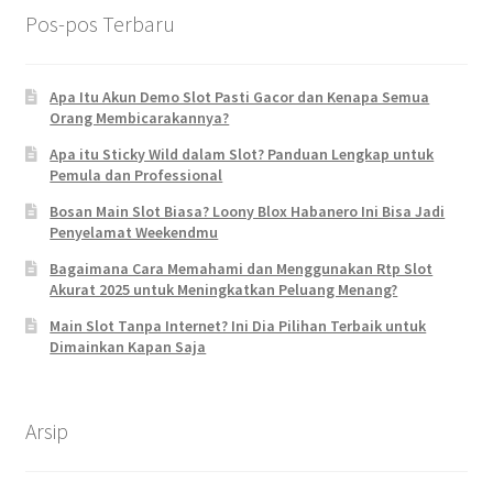
Pos-pos Terbaru
Apa Itu Akun Demo Slot Pasti Gacor dan Kenapa Semua
Orang Membicarakannya?
Apa itu Sticky Wild dalam Slot? Panduan Lengkap untuk
Pemula dan Professional
Bosan Main Slot Biasa? Loony Blox Habanero Ini Bisa Jadi
Penyelamat Weekendmu
Bagaimana Cara Memahami dan Menggunakan Rtp Slot
Akurat 2025 untuk Meningkatkan Peluang Menang?
Main Slot Tanpa Internet? Ini Dia Pilihan Terbaik untuk
Dimainkan Kapan Saja
Arsip