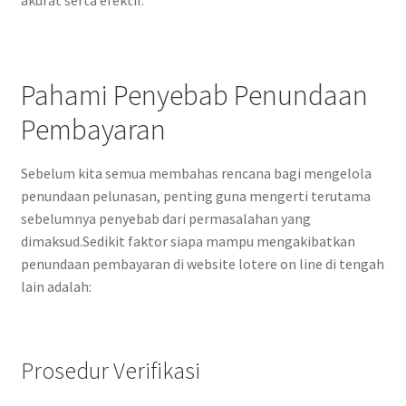
Pahami Penyebab Penundaan
Pembayaran
Sebelum kita semua membahas rencana bagi mengelola
penundaan pelunasan, penting guna mengerti terutama
sebelumnya penyebab dari permasalahan yang
dimaksud.Sedikit faktor siapa mampu mengakibatkan
penundaan pembayaran di website lotere on line di tengah
lain adalah:
Prosedur Verifikasi