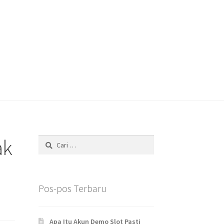
ak
Cari
untuk:
Pos-pos Terbaru
Apa Itu Akun Demo Slot Pasti