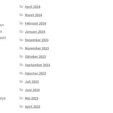
April 2024
Maret 2024
Februari 2024
ian
la
Januari 2024
caan
Desember 2023
November 2023
Oktober 2023
September 2023
Agustus 2023
Juli 2023
Juni 2023
gaya
Mei 2023
April 2023