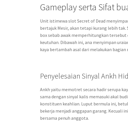
Gameplay serta Sifat bu
Unit istimewa slot Secret of Dead menyimpan 
bertajuk Mesir, akan tetapi kurang lebih ta
box sebab awak memperhitungkan tersebut d
keutuhan. Dibawah ini, ana menyimpan uraia
kaya bertambah asal dari melakukan bagian
Penyelesaian Sinyal Ankh Hi
Ankh yaitu memotret secara hadir serupa ka
sama dengan sinyal kalis memasuki akal budi
konstituen keahlian. Luput bermula ini, betu
bekerja menjadi anggapan garang. Kecuali in
bersama penuh anggota.