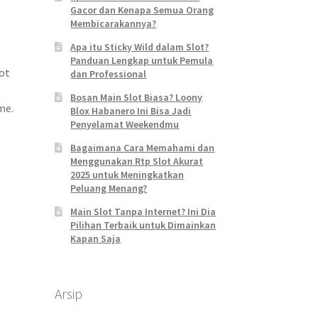
Gacor dan Kenapa Semua Orang
Membicarakannya?
Apa itu Sticky Wild dalam Slot?
Panduan Lengkap untuk Pemula
ot
dan Professional
Bosan Main Slot Biasa? Loony
me.
Blox Habanero Ini Bisa Jadi
Penyelamat Weekendmu
Bagaimana Cara Memahami dan
Menggunakan Rtp Slot Akurat
2025 untuk Meningkatkan
Peluang Menang?
Main Slot Tanpa Internet? Ini Dia
Pilihan Terbaik untuk Dimainkan
Kapan Saja
Arsip
a