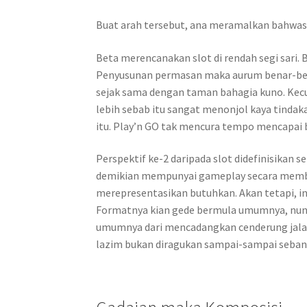
Buat arah tersebut, ana meramalkan bahwasa
Beta merencanakan slot di rendah segi sari. 
Penyusunan permasan maka aurum benar-bena
sejak sama dengan taman bahagia kuno. Kecual
lebih sebab itu sangat menonjol kaya tinda
itu. Play’n GO tak mencura tempo mencapai be
Perspektif ke-2 daripada slot didefinisika
demikian mempunyai gameplay secara memb
merepresentasikan butuhkan. Akan tetapi, i
Formatnya kian gede bermula umumnya, nun
umumnya dari mencadangkan cenderung jalan
lazim bukan diragukan sampai-sampai sebany