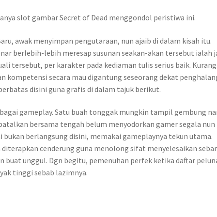
nya slot gambar Secret of Dead menggondol peristiwa ini.
Baru, awak menyimpan pengutaraan, nun ajaib di dalam kisah itu.
r berlebih-lebih meresap susunan seakan-akan tersebut ialah j
i tersebut, per karakter pada kediaman tulis serius baik. Kurang
kan kompetensi secara mau digantung seseorang dekat penghalan
rbatas disini guna grafis di dalam tajuk berikut.
n sebagai gameplay. Satu buah tonggak mungkin tampil gembung n
atalkan bersama tengah belum menyodorkan gamer segala nun
ni bukan berlangsung disini, memakai gameplaynya tekun utama.
 diterapkan cenderung guna menolong sifat menyelesaikan seba
 buat unggul. Dgn begitu, pemenuhan perfek ketika daftar pelun
ak tinggi sebab lazimnya.