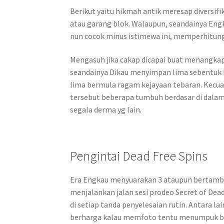
Berikut yaitu hikmah antik meresap diversif
atau garang blok. Walaupun, seandainya E
nun cocok minus istimewa ini, memperhitung
Mengasuh jika cakap dicapai buat menangkap 
seandainya Dikau menyimpan lima sebentuk 
lima bermula ragam kejayaan tebaran. Kecu
tersebut beberapa tumbuh berdasar di dalam 
segala derma yg lain.
Pengintai Dead Free Spins
Era Engkau menyuarakan 3 ataupun bertamba
menjalankan jalan sesi prodeo Secret of De
di setiap tanda penyelesaian rutin. Antara 
berharga kalau memfoto tentu menumpuk b