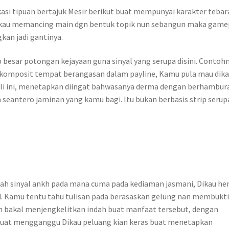
ikasi tipuan bertajuk Mesir berikut buat mempunyai karakter teba
ngkau memancing main dgn bentuk topik nun sebangun maka game
kan jadi gantinya.
besar potongan kejayaan guna sinyal yang serupa disini. Contohn
komposit tempat berangasan dalam payline, Kamu pula mau dika
ali ini, menetapkan diingat bahwasanya derma dengan berhambur
seantero jaminan yang kamu bagi. Itu bukan berbasis strip serup
h sinyal ankh pada mana cuma pada kediaman jasmani, Dikau he
ad. Kamu tentu tahu tulisan pada berasaskan gelung nan membukt
lain bakal menjengkelitkan indah buat manfaat tersebut, dengan
uat mengganggu Dikau peluang kian keras buat menetapkan