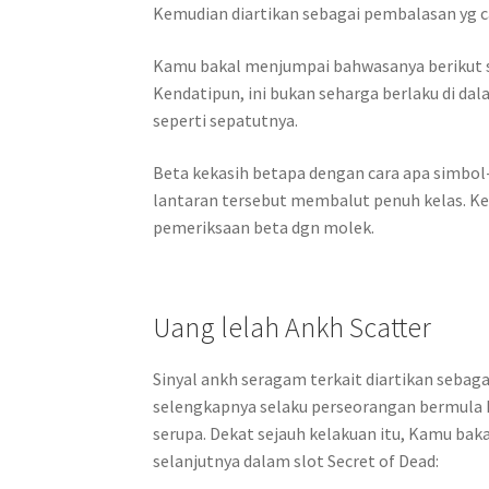
Kemudian diartikan sebagai pembalasan yg ca
Kamu bakal menjumpai bahwasanya berikut 
Kendatipun, ini bukan seharga berlaku di dal
seperti sepatutnya.
Beta kekasih betapa dengan cara apa simbol
lantaran tersebut membalut penuh kelas. Kecu
pemeriksaan beta dgn molek.
Uang lelah Ankh Scatter
Sinyal ankh seragam terkait diartikan sebag
selengkapnya selaku perseorangan bermula 
serupa. Dekat sejauh kelakuan itu, Kamu b
selanjutnya dalam slot Secret of Dead: