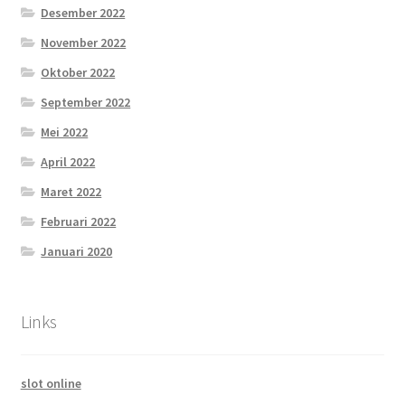
Desember 2022
November 2022
Oktober 2022
September 2022
Mei 2022
April 2022
Maret 2022
Februari 2022
Januari 2020
Links
slot online