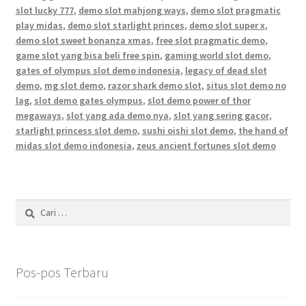
slot lucky 777
,
demo slot mahjong ways
,
demo slot pragmatic
play midas
,
demo slot starlight princes
,
demo slot super x
,
demo slot sweet bonanza xmas
,
free slot pragmatic demo
,
game slot yang bisa beli free spin
,
gaming world slot demo
,
gates of olympus slot demo indonesia
,
legacy of dead slot
demo
,
mg slot demo
,
razor shark demo slot
,
situs slot demo no
lag
,
slot demo gates olympus
,
slot demo power of thor
megaways
,
slot yang ada demo nya
,
slot yang sering gacor
,
starlight princess slot demo
,
sushi oishi slot demo
,
the hand of
midas slot demo indonesia
,
zeus ancient fortunes slot demo
Cari
untuk:
Pos-pos Terbaru