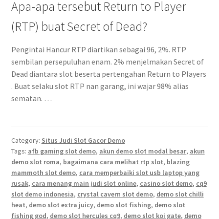
Apa-apa tersebut Return to Player
(RTP) buat Secret of Dead?
Pengintai Hancur RTP diartikan sebagai 96, 2%. RTP
sembilan persepuluhan enam. 2% menjelmakan Secret of
Dead diantara slot beserta pertengahan Return to Players
. Buat selaku slot RTP nan garang, ini wajar 98% alias
sematan. …
Category:
Situs Judi Slot Gacor Demo
Tags:
afb gaming slot demo
,
akun demo slot modal besar
,
akun
demo slot roma
,
bagaimana cara melihat rtp slot
,
blazing
mammoth slot demo
,
cara memperbaiki slot usb laptop yang
rusak
,
cara menang main judi slot online
,
casino slot demo
,
cq9
slot demo indonesia
,
crystal cavern slot demo
,
demo slot chilli
heat
,
demo slot extra juicy
,
demo slot fishing
,
demo slot
fishing god
,
demo slot hercules cq9
,
demo slot koi gate
,
demo