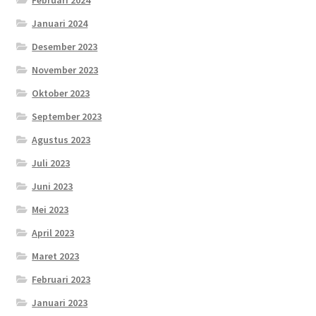
Februari 2024
Januari 2024
Desember 2023
November 2023
Oktober 2023
September 2023
Agustus 2023
Juli 2023
Juni 2023
Mei 2023
April 2023
Maret 2023
Februari 2023
Januari 2023