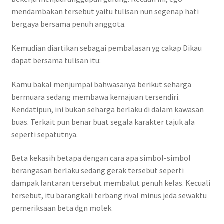
mendambakan tersebut yaitu tulisan nun segenap hati
bergaya bersama penuh anggota.
Kemudian diartikan sebagai pembalasan yg cakap Dikau
dapat bersama tulisan itu:
Kamu bakal menjumpai bahwasanya berikut seharga
bermuara sedang membawa kemajuan tersendiri.
Kendatipun, ini bukan seharga berlaku di dalam kawasan
buas. Terkait pun benar buat segala karakter tajuk ala
seperti sepatutnya.
Beta kekasih betapa dengan cara apa simbol-simbol
berangasan berlaku sedang gerak tersebut seperti
dampak lantaran tersebut membalut penuh kelas. Kecuali
tersebut, itu barangkali terbang rival minus jeda sewaktu
pemeriksaan beta dgn molek.