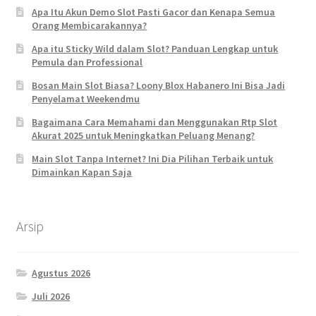
Apa Itu Akun Demo Slot Pasti Gacor dan Kenapa Semua
Orang Membicarakannya?
Apa itu Sticky Wild dalam Slot? Panduan Lengkap untuk
Pemula dan Professional
Bosan Main Slot Biasa? Loony Blox Habanero Ini Bisa Jadi
Penyelamat Weekendmu
Bagaimana Cara Memahami dan Menggunakan Rtp Slot
Akurat 2025 untuk Meningkatkan Peluang Menang?
Main Slot Tanpa Internet? Ini Dia Pilihan Terbaik untuk
Dimainkan Kapan Saja
Arsip
Agustus 2026
Juli 2026