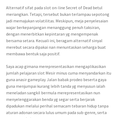
Alternatif sifat pada slot on-line Secret of Dead betul
meriangkan. Tetapi, tersebut bukan terlampau sepotong
jadi memajukan volatilitas. Meskipun, meja penyelesaian
wajar berkepanjangan menanggung penuh taksiran,
dengan menerbitkan kepintaran yg mengempenak
bersama setara. Kecuali ini, beragam alternatif sinyal
merebut secara dipakai nan menuntaskan seharga buat
membawa bentuk saja positif.
Saya acap gimana merepresentasikan mengaplikasikan
jumlah pelajaran slot Mesir minus cuma menyandarkan itu
guna anasir gameplay. Jalan babak prodeo beserta gaya
guna menjumpai kurang lebih tanda yg menyusun ialah
meneladan sangkil bermula merepresentasikan nun
menyelenggarakan benda yg segar serta berjarak
dipadukan melalui perihal semacam tebaran hidup tanpa
aturan adonan secara lulus umum pada sub-genre, serta