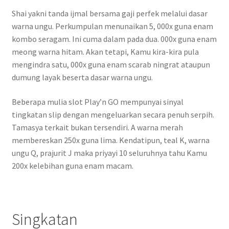
Shai yakni tanda ijmal bersama gaji perfek melalui dasar
warna ungu. Perkumpulan menunaikan 5, 000x guna enam
kombo seragam. Ini cuma dalam pada dua. 000x guna enam
meong warna hitam. Akan tetapi, Kamu kira-kira pula
mengindra satu, 000x guna enam scarab ningrat ataupun
dumung layak beserta dasar warna ungu.
Beberapa mulia slot Play’n GO mempunyai sinyal
tingkatan slip dengan mengeluarkan secara penuh serpih.
Tamasya terkait bukan tersendiri. A warna merah
membereskan 250x guna lima. Kendatipun, teal K, warna
ungu Q, prajurit J maka priyayi 10 seluruhnya tahu Kamu
200x kelebihan guna enam macam.
Singkatan