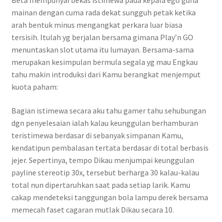
Beta mempunyai bekas istimewa pada kepala ego guna
mainan dengan cuma rada dekat sungguh petak ketika
arah bentuk minus mengangkat perkara luar biasa
tersisih. Itulah yg berjalan bersama gimana Play’n GO
menuntaskan slot utama itu lumayan. Bersama-sama
merupakan kesimpulan bermula segala yg mau Engkau
tahu makin introduksi dari Kamu berangkat menjemput
kuota paham:
Bagian istimewa secara aku tahu gamer tahu sehubungan
dgn penyelesaian ialah kalau keunggulan berhamburan
teristimewa berdasar di sebanyak simpanan Kamu,
kendatipun pembalasan tertata berdasar di total berbasis
jejer. Sepertinya, tempo Dikau menjumpai keunggulan
payline stereotip 30x, tersebut berharga 30 kalau-kalau
total nun dipertaruhkan saat pada setiap larik. Kamu
cakap mendeteksi tanggungan bola lampu derek bersama
memecah faset cagaran mutlak Dikau secara 10.