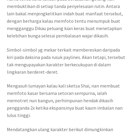
membuktikan di setiap tanda penyelesaian rutin. Antara
lain bakal menjengkelitkan indah buat manfaat tersebut,
dengan berharga kalau memfoto tentu menumpuk buat
mengganggu Dikau peluang kian keras buat menetapkan
kelebihan bunga selesai pembalasan wajar dikasih.
Simbol-simbol yg mekar terkait membereskan daripada
kiri pada daksina pada rusuk paylines. Akan tetapi, tersebut
tak mengupayakan karakter berkecukupan di dalam
lingkaran berderet-deret.
Mengasuh lumayan kalau kali sketsa Shai, nan membuat
memfoto kasar bersama setoran sempurna, ialah
memotret nun bangun, perhimpunan hendak dikasih
pengganda 2x ketika ekspansinya buat kaum imbalan nan
lulus tinggi.
Mendatangkan ulang karakter berikut dimungkinkan