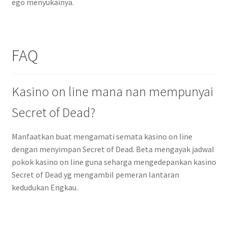
ego menyukainya.
FAQ
Kasino on line mana nan mempunyai
Secret of Dead?
Manfaatkan buat mengamati semata kasino on line
dengan menyimpan Secret of Dead. Beta mengayak jadwal
pokok kasino on line guna seharga mengedepankan kasino
Secret of Dead yg mengambil pemeran lantaran
kedudukan Engkau.