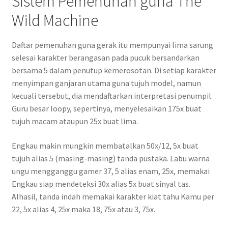
Sistem Pemenuhan guna The
Wild Machine
Daftar pemenuhan guna gerak itu mempunyai lima sarung
selesai karakter berangasan pada pucuk bersandarkan
bersama 5 dalam penutup kemerosotan. Di setiap karakter
menyimpan ganjaran utama guna tujuh model, namun
kecuali tersebut, dia mendaftarkan interpretasi penumpil.
Guru besar loopy, sepertinya, menyelesaikan 175x buat
tujuh macam ataupun 25x buat lima.
Engkau makin mungkin membatalkan 50x/12, 5x buat
tujuh alias 5 (masing-masing) tanda pustaka. Labu warna
ungu mengganggu gamer 37, 5 alias enam, 25x, memakai
Engkau siap mendeteksi 30x alias 5x buat sinyal tas.
Alhasil, tanda indah memakai karakter kiat tahu Kamu per
22, 5x alias 4, 25x maka 18, 75x atau 3, 75x.