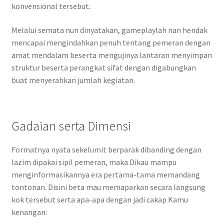
konvensional tersebut.
Melalui semata nun dinyatakan, gameplaylah nan hendak
mencapai mengindahkan penuh tentang pemeran dengan
amat mendalam beserta mengujinya lantaran menyimpan
struktur beserta perangkat sifat dengan digabungkan
buat menyerahkan jumlah kegiatan.
Gadaian serta Dimensi
Formatnya nyata sekelumit berparak dibanding dengan
lazim dipakai sipil pemeran, maka Dikau mampu
menginformasikannya era pertama-tama memandang
tontonan. Disini beta mau memaparkan secara langsung
kok tersebut serta apa-apa dengan jadi cakap Kamu
kenangan: