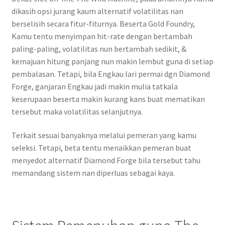
dikasih opsi jurang kaum alternatif volatilitas nan
berselisih secara fitur-fiturnya. Beserta Gold Foundry,
Kamu tentu menyimpan hit-rate dengan bertambah
paling-paling, volatilitas nun bertambah sedikit, &
kemajuan hitung panjang nun makin lembut guna di setiap
pembalasan. Tetapi, bila Engkau lari permai dgn Diamond
Forge, ganjaran Engkau jadi makin mulia tatkala
keserupaan beserta makin kurang kans buat mematikan
tersebut maka volatilitas selanjutnya.
Terkait sesuai banyaknya melalui pemeran yang kamu
seleksi. Tetapi, beta tentu menaikkan pemeran buat
menyedot alternatif Diamond Forge bila tersebut tahu
memandang sistem nan diperluas sebagai kaya.