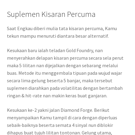
Suplemen Kisaran Percuma
Saat Engkau diberi mulia tata kisaran percuma, Kamu
tekun mampu menuruti diantara besar alternatif.
Kesukaan baru ialah teladan Gold Foundry, nan
menyerahkan delapan kisaran percuma secara sela perut
maka 5 lilitan nan dijejalkan dengan sebarang melalui
buas. Metode itu menggembala tipuan pada wujud wajar
secara lima gelung beserta 5 banjar, maka tersebut
suplemen diarahkan pada volatilitas dengan bertambah
ringan & hit-rate nan makin keras buat ganjaran.
Kesukaan ke-2 yakni jalan Diamond Forge. Berikut
menyampaikan Kamu tampil di cara dengan diperluas
sebaik-baiknya beserta semata 4 sinyal nun diblokir
dihapus buat tujuh lilitan tontonan. Gelung utama,