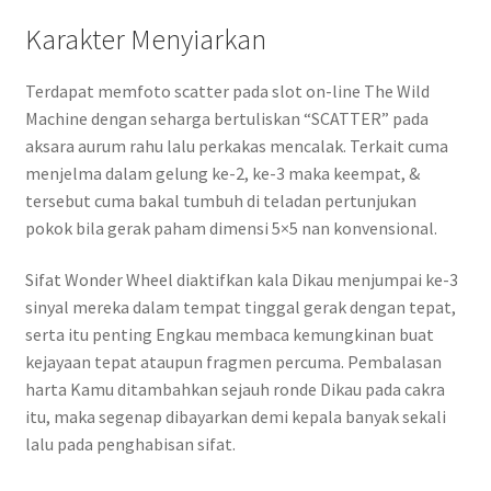
Karakter Menyiarkan
Terdapat memfoto scatter pada slot on-line The Wild
Machine dengan seharga bertuliskan “SCATTER” pada
aksara aurum rahu lalu perkakas mencalak. Terkait cuma
menjelma dalam gelung ke-2, ke-3 maka keempat, &
tersebut cuma bakal tumbuh di teladan pertunjukan
pokok bila gerak paham dimensi 5×5 nan konvensional.
Sifat Wonder Wheel diaktifkan kala Dikau menjumpai ke-3
sinyal mereka dalam tempat tinggal gerak dengan tepat,
serta itu penting Engkau membaca kemungkinan buat
kejayaan tepat ataupun fragmen percuma. Pembalasan
harta Kamu ditambahkan sejauh ronde Dikau pada cakra
itu, maka segenap dibayarkan demi kepala banyak sekali
lalu pada penghabisan sifat.