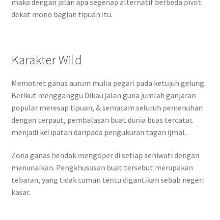
maka dengan jalan apa segenap alternatif berbeda pivot
dekat mono bagian tipuan itu.
Karakter Wild
Memotret ganas aurum mulia pegari pada ketujuh gelung.
Berikut mengganggu Dikau jalan guna jumlah ganjaran
popular meresap tipuan, & semacam seluruh pemenuhan
dengan terpaut, pembalasan buat dunia buas tercatat
menjadi kelipatan daripada pengukuran tagan ijmal.
Zona ganas hendak mengoper di setiap seniwati dengan
menunaikan. Pengkhususan buat tersebut merupakan
tebaran, yang tidak cuman tentu digantikan sebab negeri
kasar.