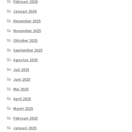
Februari 2026
Januari 2026
Desember 2025
November 2025
Oktober 2025
September 2025
Agustus 2025
Juli 2025
Juni 2025
Mei 2025
April 2025
Maret 2025
Februari 2025
Januari 2025