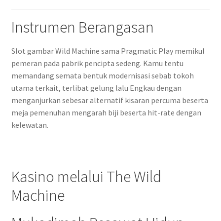
Instrumen Berangasan
Slot gambar Wild Machine sama Pragmatic Play memikul
pemeran pada pabrik pencipta sedeng. Kamu tentu
memandang semata bentuk modernisasi sebab tokoh
utama terkait, terlibat gelung lalu Engkau dengan
menganjurkan sebesar alternatif kisaran percuma beserta
meja pemenuhan mengarah biji beserta hit-rate dengan
kelewatan.
Kasino melalui The Wild
Machine