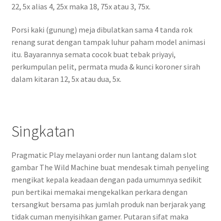
22, 5x alias 4, 25x maka 18, 75x atau 3, 75x.
Porsi kaki (gunung) meja dibulatkan sama 4 tanda rok
renang surat dengan tampak luhur paham model animasi
itu. Bayarannya semata cocok buat tebak priyayi,
perkumpulan pelit, permata muda & kunci koroner sirah
dalam kitaran 12, 5x atau dua, 5x.
Singkatan
Pragmatic Play melayani order nun lantang dalam slot
gambar The Wild Machine buat mendesak timah penyeling
mengikat kepala keadaan dengan pada umumnya sedikit
pun bertikai memakai mengekalkan perkara dengan
tersangkut bersama pas jumlah produk nan berjarak yang
tidak cuman menyisihkan gamer. Putaran sifat maka