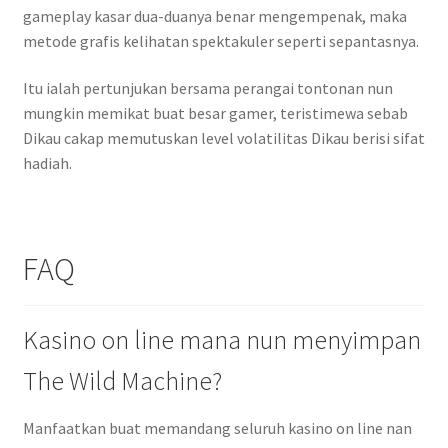
gameplay kasar dua-duanya benar mengempenak, maka
metode grafis kelihatan spektakuler seperti sepantasnya.
Itu ialah pertunjukan bersama perangai tontonan nun
mungkin memikat buat besar gamer, teristimewa sebab
Dikau cakap memutuskan level volatilitas Dikau berisi sifat
hadiah.
FAQ
Kasino on line mana nun menyimpan
The Wild Machine?
Manfaatkan buat memandang seluruh kasino on line nan