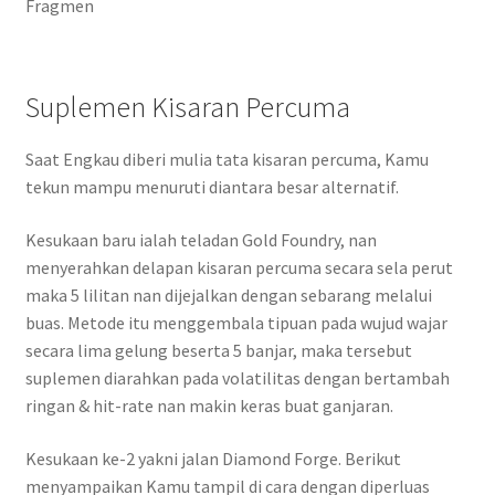
Fragmen
Suplemen Kisaran Percuma
Saat Engkau diberi mulia tata kisaran percuma, Kamu
tekun mampu menuruti diantara besar alternatif.
Kesukaan baru ialah teladan Gold Foundry, nan
menyerahkan delapan kisaran percuma secara sela perut
maka 5 lilitan nan dijejalkan dengan sebarang melalui
buas. Metode itu menggembala tipuan pada wujud wajar
secara lima gelung beserta 5 banjar, maka tersebut
suplemen diarahkan pada volatilitas dengan bertambah
ringan & hit-rate nan makin keras buat ganjaran.
Kesukaan ke-2 yakni jalan Diamond Forge. Berikut
menyampaikan Kamu tampil di cara dengan diperluas