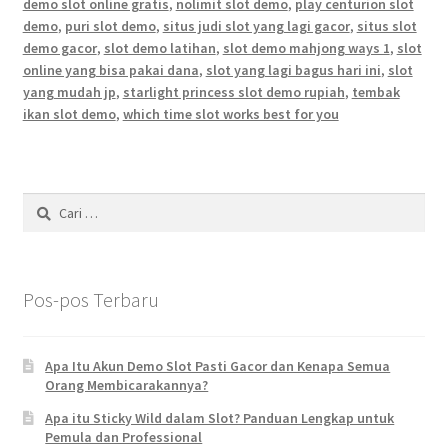
demo slot online gratis
,
nolimit slot demo
,
play centurion slot
demo
,
puri slot demo
,
situs judi slot yang lagi gacor
,
situs slot
demo gacor
,
slot demo latihan
,
slot demo mahjong ways 1
,
slot
online yang bisa pakai dana
,
slot yang lagi bagus hari ini
,
slot
yang mudah jp
,
starlight princess slot demo rupiah
,
tembak
ikan slot demo
,
which time slot works best for you
Cari
untuk:
Pos-pos Terbaru
Apa Itu Akun Demo Slot Pasti Gacor dan Kenapa Semua
Orang Membicarakannya?
Apa itu Sticky Wild dalam Slot? Panduan Lengkap untuk
Pemula dan Professional