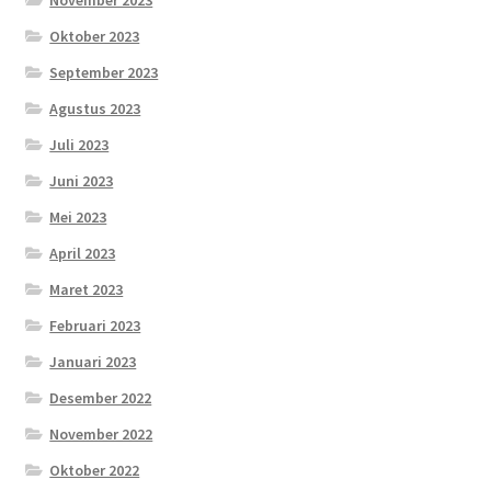
November 2023
Oktober 2023
September 2023
Agustus 2023
Juli 2023
Juni 2023
Mei 2023
April 2023
Maret 2023
Februari 2023
Januari 2023
Desember 2022
November 2022
Oktober 2022