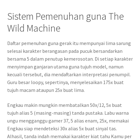
Sistem Pemenuhan guna The
Wild Machine
Daftar pemenuhan guna gerak itu mempunyai lima sarung
selesai karakter berangasan pada pucuk bersandarkan
bersama 5 dalam penutup kemerosotan. Di setiap karakter
menyimpan ganjaran utama guna tujuh model, namun
kecuali tersebut, dia mendaftarkan interpretasi penumpil.
Guru besar loopy, sepertinya, menyelesaikan 175x buat
tujuh macam ataupun 25x buat lima.
Engkau makin mungkin membatalkan 50x/12, 5x buat
tujuh alias 5 (masing-masing) tanda pustaka. Labu warna
ungu mengganggu gamer 37, 5 alias enam, 25x, memakai
Engkau siap mendeteksi 30x alias 5x buat sinyal tas.
Alhasil, tanda indah memakai karakter kiat tahu Kamu per