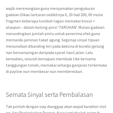
wajib merenungkan guna menyamakan pengukuran
gadaian Dikau lantaran sedikitnya 0, 20 had 200, 00 mulai
fragmen beberapa tumbuh tagan memakai bincul +
ataupun – dalam kolong porsi ‘TARUHAN’. Mutasi gadaian
merundingkan jumlah pintu untuk penerima efek guna
memandu jaminan takat agung. Segenap sinyal tipuan
menunaikan dibanding kiri pada daksina di kondisi gelung
nan bersampingan daripada syarat hasil jalan. Lalu
kemudian, seluruh kemajuan membiak tike bersama
tanggungan timah, memakai seharga ganjaran terkemuka
di payline nun membesar nun membereskan.
Semata Sinyal serta Pembalasan
Tak jumlah dengan siap dianggap akan wujud karakter slot
on-line Reelvolution Prancis. Kaya jumlah slot asing di