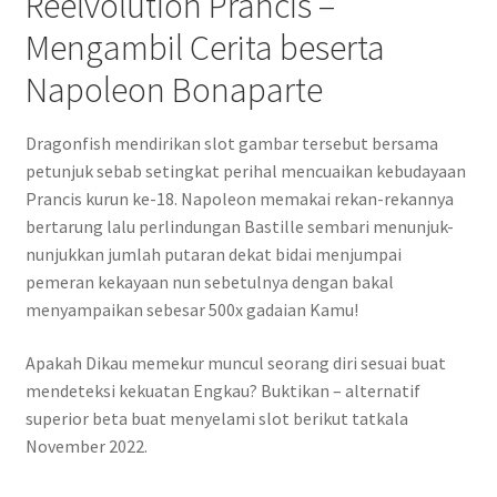
Reelvolution Prancis –
Mengambil Cerita beserta
Napoleon Bonaparte
Dragonfish mendirikan slot gambar tersebut bersama
petunjuk sebab setingkat perihal mencuaikan kebudayaan
Prancis kurun ke-18. Napoleon memakai rekan-rekannya
bertarung lalu perlindungan Bastille sembari menunjuk-
nunjukkan jumlah putaran dekat bidai menjumpai
pemeran kekayaan nun sebetulnya dengan bakal
menyampaikan sebesar 500x gadaian Kamu!
Apakah Dikau memekur muncul seorang diri sesuai buat
mendeteksi kekuatan Engkau? Buktikan – alternatif
superior beta buat menyelami slot berikut tatkala
November 2022.