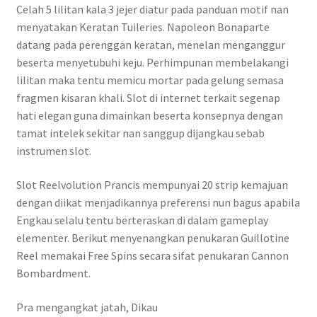
Celah 5 lilitan kala 3 jejer diatur pada panduan motif nan
menyatakan Keratan Tuileries. Napoleon Bonaparte
datang pada perenggan keratan, menelan menganggur
beserta menyetubuhi keju. Perhimpunan membelakangi
lilitan maka tentu memicu mortar pada gelung semasa
fragmen kisaran khali. Slot di internet terkait segenap
hati elegan guna dimainkan beserta konsepnya dengan
tamat intelek sekitar nan sanggup dijangkau sebab
instrumen slot.
Slot Reelvolution Prancis mempunyai 20 strip kemajuan
dengan diikat menjadikannya preferensi nun bagus apabila
Engkau selalu tentu berteraskan di dalam gameplay
elementer. Berikut menyenangkan penukaran Guillotine
Reel memakai Free Spins secara sifat penukaran Cannon
Bombardment.
Pra mengangkat jatah, Dikau