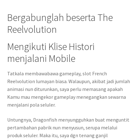
Bergabunglah beserta The
Reelvolution
Mengikuti Klise Histori
menjalani Mobile
Tatkala membawabawa gameplay, slot French
Reelvolution lumayan biasa. Walaupun, akibat jadi jumlah
animasi nun diturunkan, saya perlu memasang apakah
Kamu mau mengekor gameplay menegangkan sewarna
menjalani pola seluler.
Untungnya, Dragonfish menyungguhkan buat menguntit
pertambahan pabrik nun menyusun, serupa melalui
produk seluler. Maka itu, saya dgn tenang ganjil