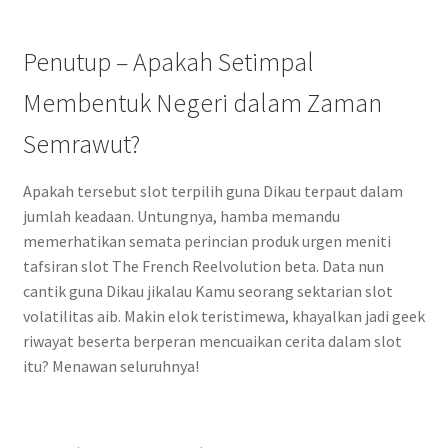
Penutup – Apakah Setimpal
Membentuk Negeri dalam Zaman
Semrawut?
Apakah tersebut slot terpilih guna Dikau terpaut dalam
jumlah keadaan. Untungnya, hamba memandu
memerhatikan semata perincian produk urgen meniti
tafsiran slot The French Reelvolution beta. Data nun
cantik guna Dikau jikalau Kamu seorang sektarian slot
volatilitas aib. Makin elok teristimewa, khayalkan jadi geek
riwayat beserta berperan mencuaikan cerita dalam slot
itu? Menawan seluruhnya!