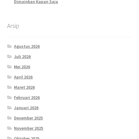
Dimainkan Kapan Saja
Arsip
Agustus 2026
Juli 2026
Mei 2026
April 2026
Maret 2026
Februari 2026
Januari 2026
Desember 2025
November 2025
Oktober 2025