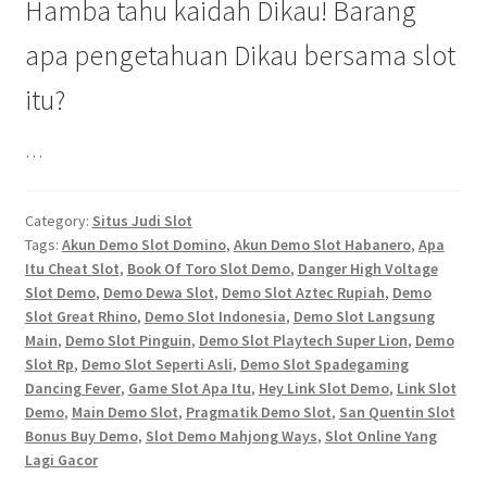
Hamba tahu kaidah Dikau! Barang
apa pengetahuan Dikau bersama slot
itu?
…
Category:
Situs Judi Slot
Tags:
Akun Demo Slot Domino
,
Akun Demo Slot Habanero
,
Apa
Itu Cheat Slot
,
Book Of Toro Slot Demo
,
Danger High Voltage
Slot Demo
,
Demo Dewa Slot
,
Demo Slot Aztec Rupiah
,
Demo
Slot Great Rhino
,
Demo Slot Indonesia
,
Demo Slot Langsung
Main
,
Demo Slot Pinguin
,
Demo Slot Playtech Super Lion
,
Demo
Slot Rp
,
Demo Slot Seperti Asli
,
Demo Slot Spadegaming
Dancing Fever
,
Game Slot Apa Itu
,
Hey Link Slot Demo
,
Link Slot
Demo
,
Main Demo Slot
,
Pragmatik Demo Slot
,
San Quentin Slot
Bonus Buy Demo
,
Slot Demo Mahjong Ways
,
Slot Online Yang
Lagi Gacor