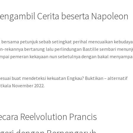
Mengambil Cerita beserta Napoleon
t bersama petunjuk sebab setingkat perihal mencuaikan kebuday
n-rekannya bertarung lalu perlindungan Bastille sembari menunj
jumpai pemeran kekayaan nun sebetulnya dengan bakal menyampa
esuai buat mendeteksi kekuatan Engkau? Buktikan – alternatif
atkala November 2022.
cara Reelvolution Prancis