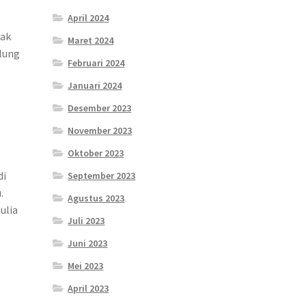
April 2024
jak
Maret 2024
lung
Februari 2024
Januari 2024
Desember 2023
November 2023
Oktober 2023
di
September 2023
.
Agustus 2023
ulia
Juli 2023
Juni 2023
Mei 2023
April 2023
s