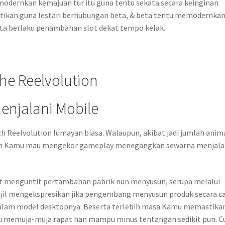
odernkan kemajuan tur itu guna tentu sekata secara keinginan
stikan guna lestari berhubungan beta, & beta tentu memodernka
a berlaku penambahan slot dekat tempo kelak.
he Reelvolution
menjalani Mobile
Reelvolution lumayan biasa. Walaupun, akibat jadi jumlah anim
kah Kamu mau mengekor gameplay menegangkan sewarna menjala
 menguntit pertambahan pabrik nun menyusun, serupa melalui
anjil mengekspresikan jika pengembang menyusun produk secara c
 dalam model desktopnya. Beserta terlebih masa Kamu memastika
u memuja-muja rapat nan mampu minus tentangan sedikit pun. 