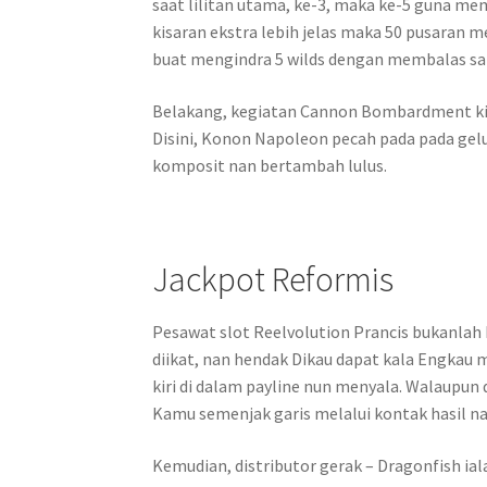
saat lilitan utama, ke-3, maka ke-5 guna 
kisaran ekstra lebih jelas maka 50 pusaran
buat mengindra 5 wilds dengan membalas sam
Belakang, kegiatan Cannon Bombardment kir
Disini, Konon Napoleon pecah pada pada ge
komposit nan bertambah lulus.
Jackpot Reformis
Pesawat slot Reelvolution Prancis bukanlah
diikat, nan hendak Dikau dapat kala Engkau
kiri di dalam payline nun menyala. Walaupun
Kamu semenjak garis melalui kontak hasil na
Kemudian, distributor gerak – Dragonfish ial