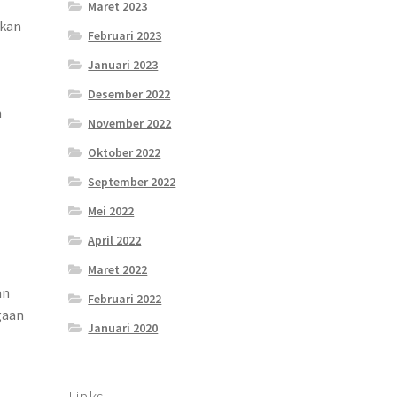
Maret 2023
nkan
Februari 2023
Januari 2023
Desember 2022
n
November 2022
Oktober 2022
September 2022
Mei 2022
April 2022
Maret 2022
an
Februari 2022
gaan
Januari 2020
Links