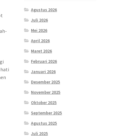
Agustus 2026
ot
Juli 2026
Mei 2026
lah-
April 2026
Maret 2026
gi
Februari 2026
 hati
Januari 2026
men
Desember 2025
November 2025
Oktober 2025
September 2025
Agustus 2025
Juli 2025