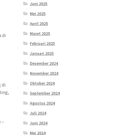
Juni 2025
Mei 2025
April 2025
Maret 2025
 di
Februari 2025
Januari 2025
Desember 2024
November 2024
Oktober 2024
 di
ling,
September 2024
Agustus 2024
Juli 2024
e –
Juni 2024
Mei 2024