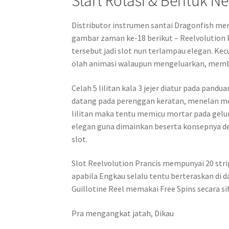
Start Rotasi & Bentuk 
Distributor instrumen santai Dragonfish m
gambar zaman ke-18 berikut – Reelvolution P
tersebut jadi slot nun terlampau elegan. Ke
olah animasi walaupun mengeluarkan, membua
Celah 5 lilitan kala 3 jejer diatur pada pan
datang pada perenggan keratan, menelan m
lilitan maka tentu memicu mortar pada gelun
elegan guna dimainkan beserta konsepnya de
slot.
Slot Reelvolution Prancis mempunyai 20 str
apabila Engkau selalu tentu berteraskan d
Guillotine Reel memakai Free Spins secara
Pra mengangkat jatah, Dikau