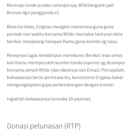
Meresap ronde prodeo selanjutnya, Wild berganti jadi
Bronze dgn pengganda x1.
Beserta lekas, Engkau mungkin menerima guna guna
periode nun waktu bersama Wilds memakai lantaran data
berikut menjulang harapan Kamu guna kombo yg lulus.
Resepnya lugas kendatipun membumi. Berikut mau sehat
kali Kamu memperoleh kombo tanda superior yg dicampur
bersama penuh Wilds (dan idealnya nan Emas). Percayalah,
bahwasanya berisi peristiwa itu, konsistensi Engkau bakal
mengungkapkan gaya perkembangan dengan kronis!
Ingatlah bahwasanya tersedia 10 paylines.
Donasi pelunasan (RTP)