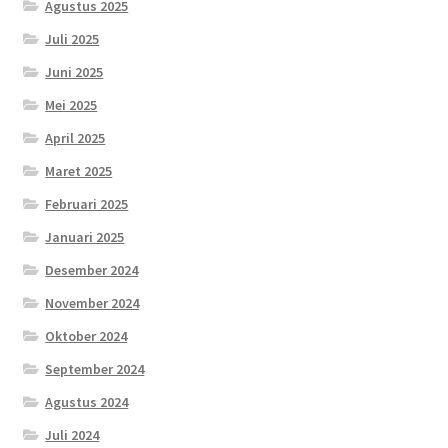
Agustus 2025
Juli 2025
Juni 2025
Mei 2025
April 2025
Maret 2025
Februari 2025
Januari 2025
Desember 2024
November 2024
Oktober 2024
September 2024
Agustus 2024
Juli 2024