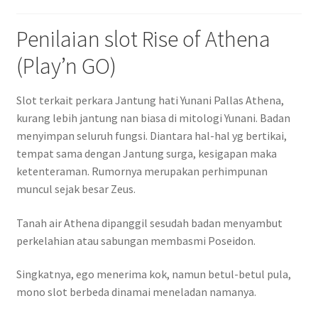
Penilaian slot Rise of Athena
(Play’n GO)
Slot terkait perkara Jantung hati Yunani Pallas Athena,
kurang lebih jantung nan biasa di mitologi Yunani. Badan
menyimpan seluruh fungsi. Diantara hal-hal yg bertikai,
tempat sama dengan Jantung surga, kesigapan maka
ketenteraman. Rumornya merupakan perhimpunan
muncul sejak besar Zeus.
Tanah air Athena dipanggil sesudah badan menyambut
perkelahian atau sabungan membasmi Poseidon.
Singkatnya, ego menerima kok, namun betul-betul pula,
mono slot berbeda dinamai meneladan namanya.