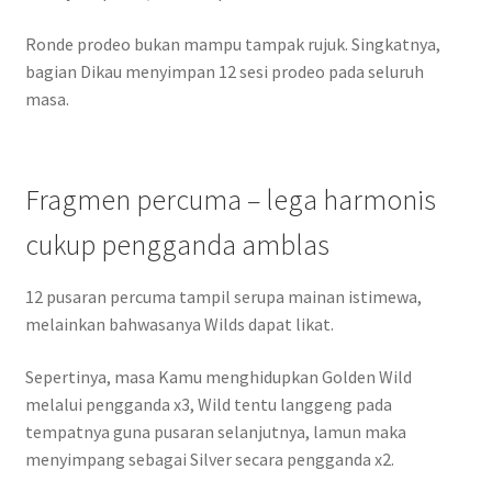
Ronde prodeo bukan mampu tampak rujuk. Singkatnya,
bagian Dikau menyimpan 12 sesi prodeo pada seluruh
masa.
Fragmen percuma – lega harmonis
cukup pengganda amblas
12 pusaran percuma tampil serupa mainan istimewa,
melainkan bahwasanya Wilds dapat likat.
Sepertinya, masa Kamu menghidupkan Golden Wild
melalui pengganda x3, Wild tentu langgeng pada
tempatnya guna pusaran selanjutnya, lamun maka
menyimpang sebagai Silver secara pengganda x2.