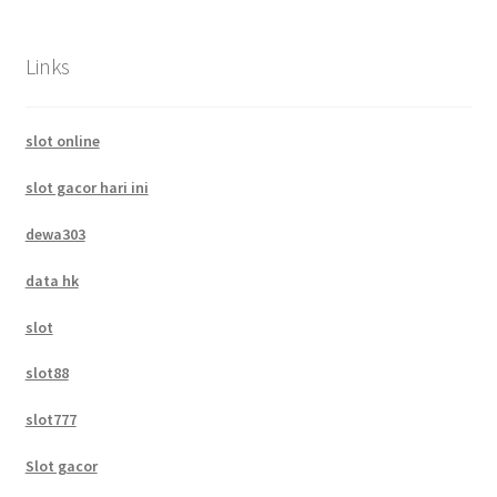
Links
slot online
slot gacor hari ini
dewa303
data hk
slot
slot88
slot777
Slot gacor