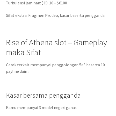
Turbulensi jaminan: $€0. 10 – $€100
Sifat ekstra: Fragmen Prodeo, kasar beserta pengganda
Rise of Athena slot – Gameplay
maka Sifat
Gerak terkait mempunyai penggolongan 5×3 beserta 10
payline daim.
Kasar bersama pengganda
Kamu mempunyai 3 model negeri ganas: