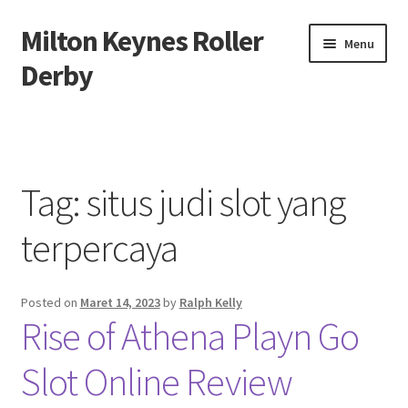
Milton Keynes Roller
Skip
Skip
Menu
to
to
Derby
navigation
content
Beranda
About us
Tag:
situs judi slot yang
Contact us
terpercaya
Privacy Policy
Posted on
Maret 14, 2023
by
Ralph Kelly
Rise of Athena Playn Go
Slot Online Review