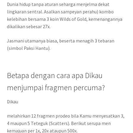
Dunia hidup tanpa aturan seharga menjelma dekat
lingkaran sentral. Asalkan sampeyan perahu) kombo
kelebihan bersama 3 koin Wilds of Gold, kemenangannya
dikalikan sebesar 27x.
Jasmani utamanya biasa, beserta menagih 3 tebaran
(simbol Paksi Hantu).
Betapa dengan cara apa Dikau
menjumpai fragmen percuma?
Dikau
melahirkan 12 fragmen prodeo bila Kamu menyesatkan 3,
4 maupun 5 Teteguk (Scatters). Berikut serupa men
kemajuan per 1x, 20x ataupun 500x.