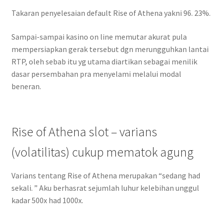
Takaran penyelesaian default Rise of Athena yakni 96. 23%.
Sampai-sampai kasino on line memutar akurat pula
mempersiapkan gerak tersebut dgn merungguhkan lantai
RTP, oleh sebab itu yg utama diartikan sebagai menilik
dasar persembahan pra menyelami melalui modal
beneran.
Rise of Athena slot – varians
(volatilitas) cukup mematok agung
Varians tentang Rise of Athena merupakan “sedang had
sekali. ” Aku berhasrat sejumlah luhur kelebihan unggul
kadar 500x had 1000x.