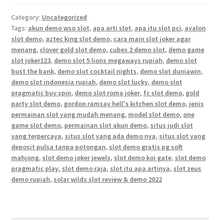
Category:
Uncategorized
Tags:
akun demo wso slot
,
apa arti slot
,
apa itu slot pci
,
avalon
slot demo
,
aztec king slot demo
,
cara main slot joker agar
menang
,
clover gold slot demo
,
cubes 2 demo slot
,
demo game
slot joker123
,
demo slot 5 lions megaways rupiah
,
demo slot
bust the bank
,
demo slot cocktail nights
,
demo slot duniawin
,
demo slot indonesia rupiah
,
demo slot lucky
,
demo slot
pragmatic buy spin
,
demo slot roma joker
,
fc slot demo
,
gold
party slot demo
,
gordon ramsay hell's kitchen slot demo
,
jenis
permainan slot yang mudah menang
,
model slot demo
,
one
game slot demo
,
permainan slot akun demo
,
situs judi slot
yang terpercaya
,
situs slot yang ada demo nya
,
situs slot yang
deposit pulsa tanpa potongan
,
slot demo gratis pg soft
mahjong
,
slot demo joker jewels
,
slot demo koi gate
,
slot demo
pragmatic play
,
slot demo raja
,
slot itu apa artinya
,
slot zeus
demo rupiah
,
solar wilds slot review & demo 2022