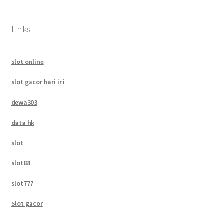
Links
slot online
slot gacor hari ini
dewa303
data hk
slot
slot88
slot777
Slot gacor