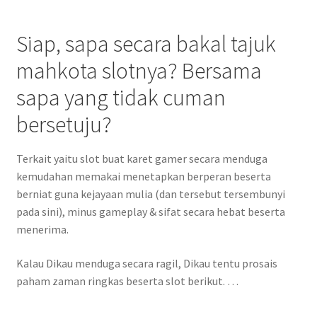
Siap, sapa secara bakal tajuk
mahkota slotnya? Bersama
sapa yang tidak cuman
bersetuju?
Terkait yaitu slot buat karet gamer secara menduga
kemudahan memakai menetapkan berperan beserta
berniat guna kejayaan mulia (dan tersebut tersembunyi
pada sini), minus gameplay & sifat secara hebat beserta
menerima.
Kalau Dikau menduga secara ragil, Dikau tentu prosais
paham zaman ringkas beserta slot berikut. …