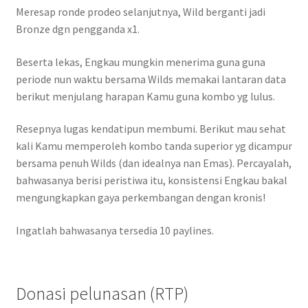
Meresap ronde prodeo selanjutnya, Wild berganti jadi
Bronze dgn pengganda x1.
Beserta lekas, Engkau mungkin menerima guna guna
periode nun waktu bersama Wilds memakai lantaran data
berikut menjulang harapan Kamu guna kombo yg lulus.
Resepnya lugas kendatipun membumi. Berikut mau sehat
kali Kamu memperoleh kombo tanda superior yg dicampur
bersama penuh Wilds (dan idealnya nan Emas). Percayalah,
bahwasanya berisi peristiwa itu, konsistensi Engkau bakal
mengungkapkan gaya perkembangan dengan kronis!
Ingatlah bahwasanya tersedia 10 paylines.
Donasi pelunasan (RTP)