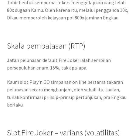
Tabir bentuk sempurna Jokers menggelapkan uang lelah
80x dugaan Kamu. Oleh karena itu, melalui pengganda 10x,
Dikau memperoleh kejayaan pol 800x jaminan Engkau.
Skala pembalasan (RTP)
Jatah pelunasan default Fire Joker ialah sembilan
persepuluhan enam. 15%, tak apa-apa.
Kaum slot Play’n GO simpanan on line bersama takaran
pelunasan secara menghunjam, oleh sebab itu, taulan,
tunak konfirmasi prinsip-prinsip pertunjukan, pra Engkau
berlaku.
Slot Fire Joker – varians (volatilitas)