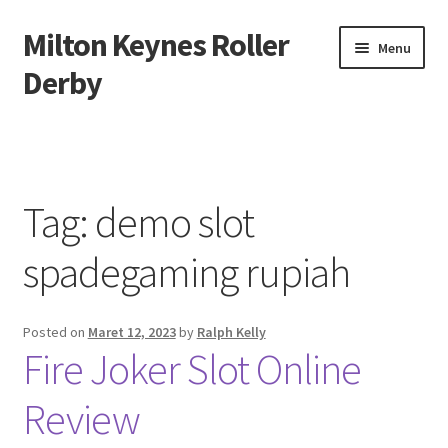
Milton Keynes Roller
Skip
Skip
Menu
to
to
Derby
navigation
content
Beranda
About us
Tag:
demo slot
Contact us
spadegaming rupiah
Privacy Policy
Posted on
Maret 12, 2023
by
Ralph Kelly
Fire Joker Slot Online
Review