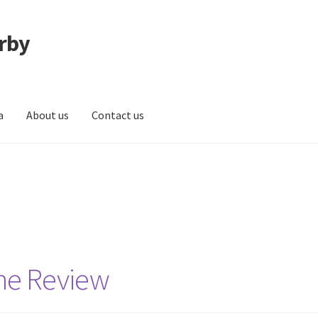
erby
a
About us
Contact us
o
ine Review