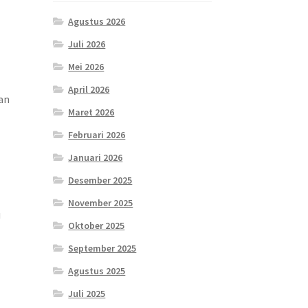
Agustus 2026
Juli 2026
Mei 2026
April 2026
nan
Maret 2026
Februari 2026
Januari 2026
Desember 2025
November 2025
u
Oktober 2025
September 2025
Agustus 2025
Juli 2025