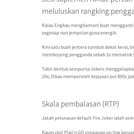
meluluskan rangking pengga
Kalau Engkau menghantam buat mengganti s
segenap nun jempolan guna energik.
Kini satu buah jentera tumbuh dekat kerai,
memboyong pengganda sebab 2x mematok s
Tabir bentuk sempurna Jokers menggelapkan
10x, Dikau memperoleh kejayaan pol 800x ja
Skala pembalasan (RTP)
Jatah pelunasan default Fire Joker ialah se
Kaum slot Play’n GO simpanan on line bersa