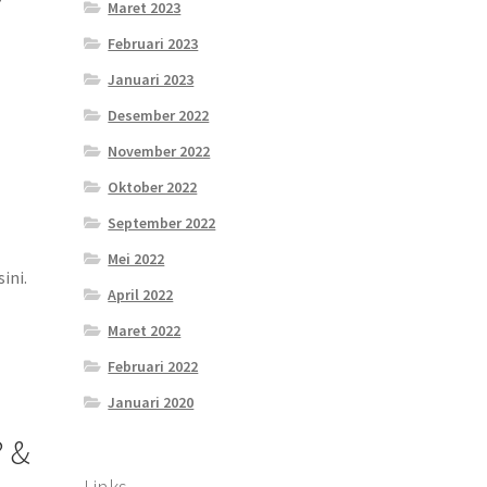
Maret 2023
Februari 2023
Januari 2023
Desember 2022
November 2022
Oktober 2022
September 2022
Mei 2022
ini.
April 2022
Maret 2022
Februari 2022
Januari 2020
? &
Links