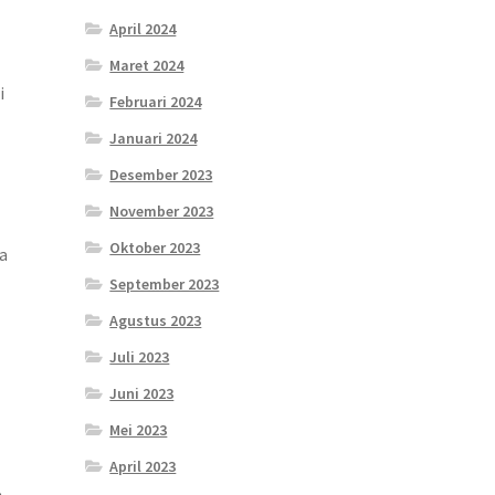
April 2024
Maret 2024
i
Februari 2024
Januari 2024
Desember 2023
November 2023
Oktober 2023
a
September 2023
Agustus 2023
Juli 2023
Juni 2023
Mei 2023
April 2023
,