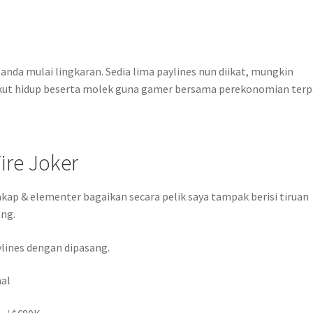
anda mulai lingkaran. Sedia lima paylines nun diikat, mungkin
ikut hidup beserta molek guna gamer bersama perekonomian terp
Fire Joker
akap & elementer bagaikan secara pelik saya tampak berisi tiruan
ang.
aylines dengan dipasang.
hal