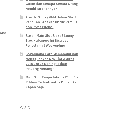
Gacor dan Kenapa Semua Orang
Membicarakannya?
Apa itu Sticky Wild dalam Slot?
Panduan Lengkap untuk Pemula
dan Professional
ana.
Bosan Main Slot Biasa? Loony
Blox Habanero Ini Bisa Jadi
Penyelamat Weekendmu
Bagaimana Cara Memahami dan
Menggunakan Rtp Slot Akurat
2025 untuk Meningkatkan
Peluang Menang?
Main Slot Tanpa Internet? Ini Dia
Pilihan Terbaik untuk Dimainkan
Kapan Saja
Arsip