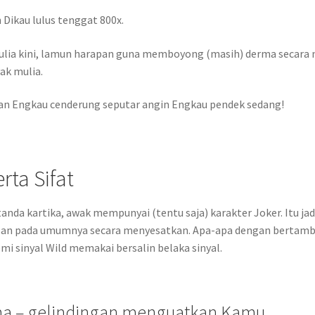
 Dikau lulus tenggat 800x.
 mulia kini, lamun harapan guna memboyong (masih) derma secara n
ak mulia.
n Engkau cenderung seputar angin Engkau pendek sedang!
rta Sifat
nda kartika, awak mempunyai (tentu saja) karakter Joker. Itu jad
san pada umumnya secara menyesatkan. Apa-apa dengan bertam
emi sinyal Wild memakai bersalin belaka sinyal.
ma – gelindingan menguatkan Kamu