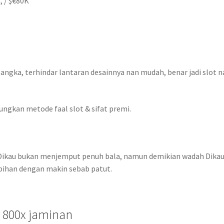
, / $€80K
 sangka, terhindar lantaran desainnya nan mudah, benar jadi slot 
ngkan metode faal slot & sifat premi.
Dikau bukan menjemput penuh bala, namun demikian wadah Dika
ihan dengan makin sebab patut.
800x jaminan