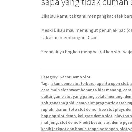
sapa yang tidak cuman
Jikalau Kamu tak tahu mengangkat efek bara
Meski Dikau mau memungut penuh akibat (dan
tak akan membangun Dikau.
Seandainya Engkau menghasratkan slot waja
Category:
Gacor Demo Slot
Tags:
akun demo slot terbaru
,
apa itu open slot
,
cara main slot sweet bonanza biar menang
,
cara
daftar game slot yang paling selalu menang
,
dem
soft ganesha gold
,
demo slot pragmatic aztec ru
rupiah
,
djarumtoto slot demo
,
free slot plays d
hop pop slot demo
,
koi gate demo slot
,
playson 
mahjong
,
slot demo kredit besar
,
slot demo pgso
kasih jackpot dan bonus tanpa potongan
,
slot y