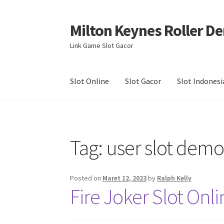
Milton Keynes Roller D
Skip
Skip
to
to
Link Game Slot Gacor
navigation
content
Slot Online
Slot Gacor
Slot Indonesi
Beranda
About us
Contact us
Privacy Policy
Tag:
user slot dem
Posted on
Maret 12, 2023
by
Ralph Kelly
Fire Joker Slot Onl