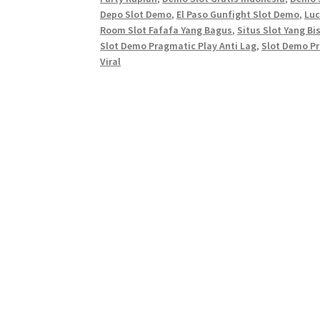
Depo Slot Demo
,
El Paso Gunfight Slot Demo
,
Luc
Room Slot Fafafa Yang Bagus
,
Situs Slot Yang Bi
Slot Demo Pragmatic Play Anti Lag
,
Slot Demo P
Viral