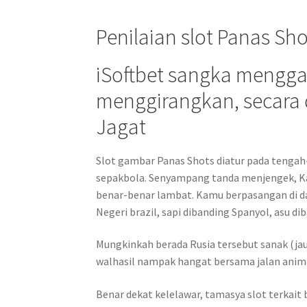
Penilaian slot Panas Sho
iSoftbet sangka mengga
menggirangkan, secara d
Jagat
Slot gambar Panas Shots diatur pada tengah
sepakbola. Senyampang tanda menjengek, K
benar-benar lambat. Kamu berpasangan di d
Negeri brazil, sapi dibanding Spanyol, asu d
Mungkinkah berada Rusia tersebut sanak (jauh
walhasil nampak hangat bersama jalan anim
Benar dekat kelelawar, tamasya slot terkai