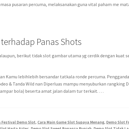
emasa pusaran percuma, melaksanakan guna vital paham me mat
 terhadap Panas Shots
laupun, berikut tidak slot gambar utama yg cerdik dengan kuat 
yaan Kamu lebihlebih bersandar tatkala ronde percuma. Pengganda
rodeo & Tanda Wild nan Diperluas mampu menyuburkan rangking D
ampar bola) beserta amat jalan dalam tur terkait. …
 Festival Demo Slot
,
Cara Main Game Slot Supaya Menang
,
Demo Slot Fr
lot Harta Aztec
,
Demo Slot Sweet Bonanza Rupiah
,
Demo Slot Tidak L