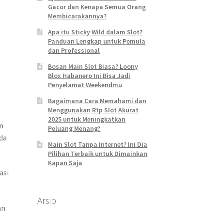
Gacor dan Kenapa Semua Orang
Membicarakannya?
Apa itu Sticky Wild dalam Slot?
Panduan Lengkap untuk Pemula
dan Professional
Bosan Main Slot Biasa? Loony
Blox Habanero Ini Bisa Jadi
Penyelamat Weekendmu
Bagaimana Cara Memahami dan
Menggunakan Rtp Slot Akurat
2025 untuk Meningkatkan
n
Peluang Menang?
da
Main Slot Tanpa Internet? Ini Dia
Pilihan Terbaik untuk Dimainkan
Kapan Saja
asi
Arsip
an