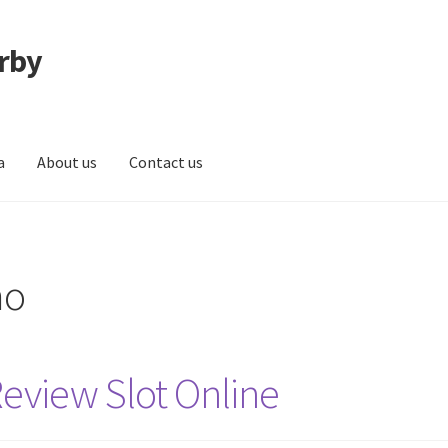
erby
a
About us
Contact us
mo
Review Slot Online