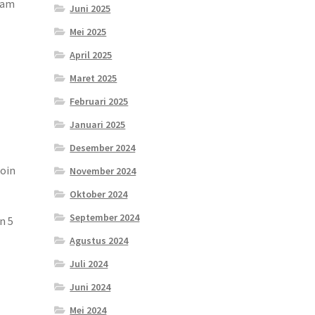
lam
Juni 2025
Mei 2025
April 2025
Maret 2025
Februari 2025
Januari 2025
Desember 2024
koin
November 2024
Oktober 2024
September 2024
n 5
Agustus 2024
Juli 2024
Juni 2024
Mei 2024