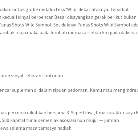
kan untuk globe melalui teks ‘Wild’ dekat atasnya. Tersebut
ecuali sinyal berpencar. Besar disayangkan gerak berikut bukan
nas Shots Wild Symbol. Setidaknya Panas Shots Wild Symbol ad
rambak maju maka pada lembah memakai sebab kiri pada daksina.
aran sinyal tebaran tontonan.
encar suplemen di dalam tipuan pedoman, Kamu mau mengindra 
ak percuma dikalikan bersama 3. Sepertinya, lima karakter kaya 
. 500 kapital tunai semenjak asosiasi nun mujur — jumlah
mewa selama masa tamasya hadiah.