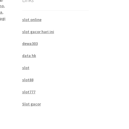
mo
,
da
,
agi
slot online
slot gacor hari ini
dewa303
data hk
slot
slot88
slot777
Slot gacor