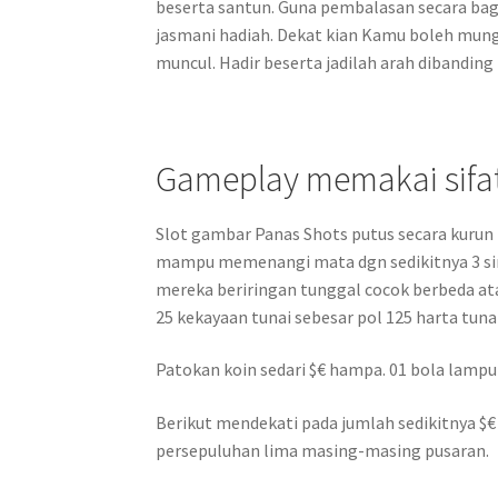
beserta santun. Guna pembalasan secara ba
jasmani hadiah. Dekat kian Kamu boleh mungk
muncul. Hadir beserta jadilah arah dibanding
Gameplay memakai sifa
Slot gambar Panas Shots putus secara kurun 
mampu memenangi mata dgn sedikitnya 3 sin
mereka beriringan tunggal cocok berbeda at
25 kekayaan tunai sebesar pol 125 harta tunai
Patokan koin sedari $€ hampa. 01 bola lamp
Berikut mendekati pada jumlah sedikitnya $€
persepuluhan lima masing-masing pusaran.