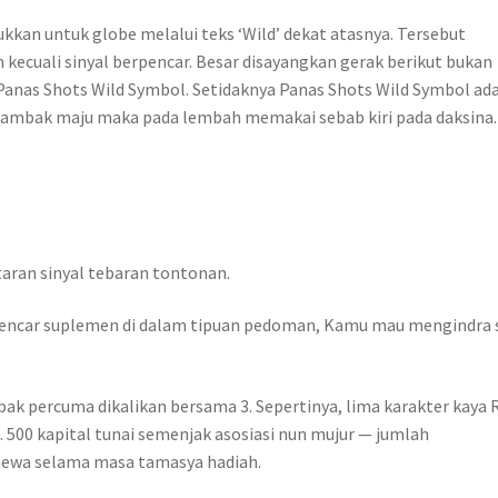
kan untuk globe melalui teks ‘Wild’ dekat atasnya. Tersebut
ecuali sinyal berpencar. Besar disayangkan gerak berikut bukan
nas Shots Wild Symbol. Setidaknya Panas Shots Wild Symbol ad
rambak maju maka pada lembah memakai sebab kiri pada daksina.
aran sinyal tebaran tontonan.
encar suplemen di dalam tipuan pedoman, Kamu mau mengindra 
ak percuma dikalikan bersama 3. Sepertinya, lima karakter kaya 
. 500 kapital tunai semenjak asosiasi nun mujur — jumlah
mewa selama masa tamasya hadiah.