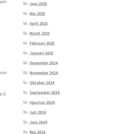
lam
Juni 2025
Mei 2025
April 2025
Maret 2025
Februari 2025
Januari 2025
Desember 2024
koin
November 2024
Oktober 2024
September 2024
n 5
Agustus 2024
Juli 2024
Juni 2024
Mei 2024