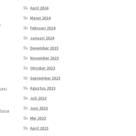
April 2024
Maret 2024
a
Februari 2024
Januari 2024
Desember 2023
November 2023
Oktober 2023
September 2023
Agustus 2023
sesi
Juli 2023
Juni 2023
Rusia
Mei 2023
April 2023