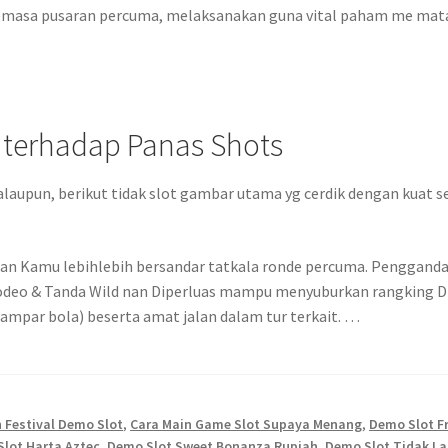
emasa pusaran percuma, melaksanakan guna vital paham me mat
 terhadap Panas Shots
laupun, berikut tidak slot gambar utama yg cerdik dengan kuat 
yaan Kamu lebihlebih bersandar tatkala ronde percuma. Pengganda
rodeo & Tanda Wild nan Diperluas mampu menyuburkan rangking D
ampar bola) beserta amat jalan dalam tur terkait. …
 Festival Demo Slot
,
Cara Main Game Slot Supaya Menang
,
Demo Slot Fr
lot Harta Aztec
,
Demo Slot Sweet Bonanza Rupiah
,
Demo Slot Tidak L