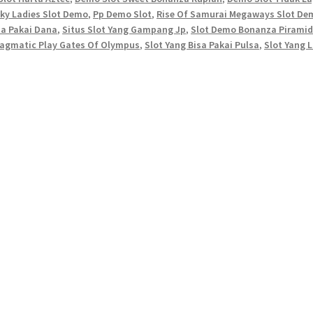
ky Ladies Slot Demo
,
Pp Demo Slot
,
Rise Of Samurai Megaways Slot De
sa Pakai Dana
,
Situs Slot Yang Gampang Jp
,
Slot Demo Bonanza Pirami
ragmatic Play Gates Of Olympus
,
Slot Yang Bisa Pakai Pulsa
,
Slot Yang L