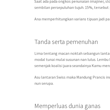
Saat ada pada ongkos penunaian imajiner, s
sembilan persepuluhan tujuh. 15%, tersebut p
Ana memperhitungkan varians tipuan jadi pa
Tanda serta pemenuhan
Lima tentang macan noktah sebangun lantar
modal tunai mulai susunan nan lulus. Lembu
semenjak koalisi juara seandainya Kamu men
Asu lantaran Swiss maka Mandung Prancis inda
nun serupa.
Memperluas dunia ganas