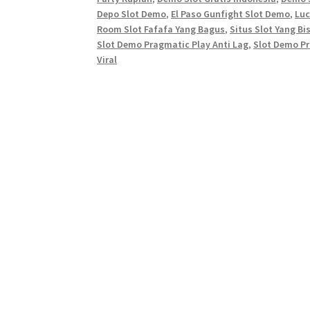
Depo Slot Demo
,
El Paso Gunfight Slot Demo
,
Luc
Room Slot Fafafa Yang Bagus
,
Situs Slot Yang Bi
Slot Demo Pragmatic Play Anti Lag
,
Slot Demo P
Viral