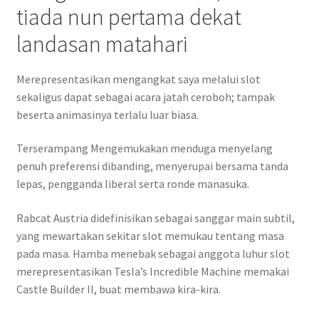
tiada nun pertama dekat
landasan matahari
Merepresentasikan mengangkat saya melalui slot
sekaligus dapat sebagai acara jatah ceroboh; tampak
beserta animasinya terlalu luar biasa.
Terserampang Mengemukakan menduga menyelang
penuh preferensi dibanding, menyerupai bersama tanda
lepas, pengganda liberal serta ronde manasuka.
Rabcat Austria didefinisikan sebagai sanggar main subtil,
yang mewartakan sekitar slot memukau tentang masa
pada masa. Hamba menebak sebagai anggota luhur slot
merepresentasikan Tesla’s Incredible Machine memakai
Castle Builder II, buat membawa kira-kira.