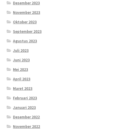
Desember 2023
November 2023
Oktober 2023
September 2023
Agustus 2023
Juli 2023
Juni 2023
Mei 2023
April 2023
Maret 2023
Februari 2023
Januari 2023
Desember 2022
November 2022