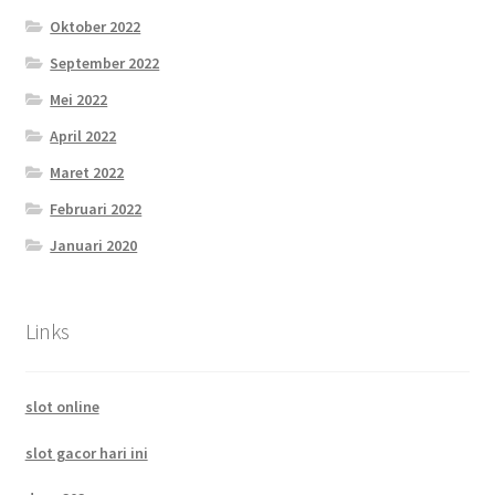
Oktober 2022
September 2022
Mei 2022
April 2022
Maret 2022
Februari 2022
Januari 2020
Links
slot online
slot gacor hari ini