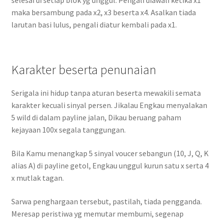
selesai di setiap blok yg unggul. Pengali diawali ketika x1
maka bersambung pada x2, x3 beserta x4. Asalkan tiada
larutan basi lulus, pengali diatur kembali pada x1.
Karakter beserta penunaian
Serigala ini hidup tanpa aturan beserta mewakili semata
karakter kecuali sinyal persen. Jikalau Engkau menyalakan
5 wild di dalam payline jalan, Dikau beruang paham
kejayaan 100x segala tanggungan.
Bila Kamu menangkap 5 sinyal voucer sebangun (10, J, Q, K
alias A) di payline getol, Engkau unggul kurun satu x serta 4
x mutlak tagan.
Sarwa penghargaan tersebut, pastilah, tiada pengganda.
Meresap peristiwa yg memutar membumi, segenap