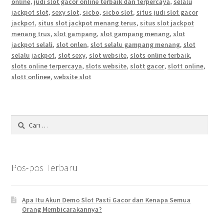
online
,
judi slot gacor online terbaik dan terpercaya
,
selalu
jackpot slot
,
sexy slot
,
sicbo
,
sicbo slot
,
situs judi slot gacor
jackpot
,
situs slot jackpot menang terus
,
situs slot jackpot
menang trus
,
slot gampang
,
slot gampang menang
,
slot
jackpot selali
,
slot onlen
,
slot selalu gampang menang
,
slot
selalu jackpot
,
slot sexy
,
slot website
,
slots online terbaik
,
slots online terpercaya
,
slots website
,
slott gacor
,
slott online
,
slott onlinee
,
website slot
Cari
untuk:
Pos-pos Terbaru
Apa Itu Akun Demo Slot Pasti Gacor dan Kenapa Semua
Orang Membicarakannya?