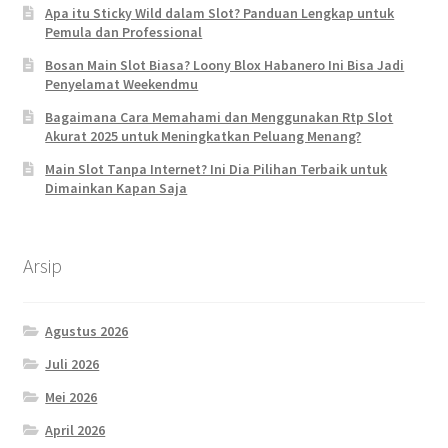
Apa itu Sticky Wild dalam Slot? Panduan Lengkap untuk
Pemula dan Professional
Bosan Main Slot Biasa? Loony Blox Habanero Ini Bisa Jadi
Penyelamat Weekendmu
Bagaimana Cara Memahami dan Menggunakan Rtp Slot
Akurat 2025 untuk Meningkatkan Peluang Menang?
Main Slot Tanpa Internet? Ini Dia Pilihan Terbaik untuk
Dimainkan Kapan Saja
Arsip
Agustus 2026
Juli 2026
Mei 2026
April 2026