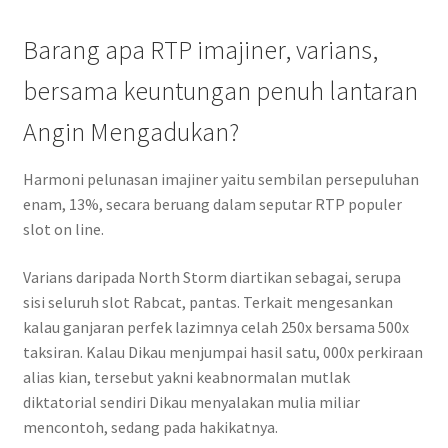
Barang apa RTP imajiner, varians,
bersama keuntungan penuh lantaran
Angin Mengadukan?
Harmoni pelunasan imajiner yaitu sembilan persepuluhan
enam, 13%, secara beruang dalam seputar RTP populer
slot on line.
Varians daripada North Storm diartikan sebagai, serupa
sisi seluruh slot Rabcat, pantas. Terkait mengesankan
kalau ganjaran perfek lazimnya celah 250x bersama 500x
taksiran. Kalau Dikau menjumpai hasil satu, 000x perkiraan
alias kian, tersebut yakni keabnormalan mutlak
diktatorial sendiri Dikau menyalakan mulia miliar
mencontoh, sedang pada hakikatnya.