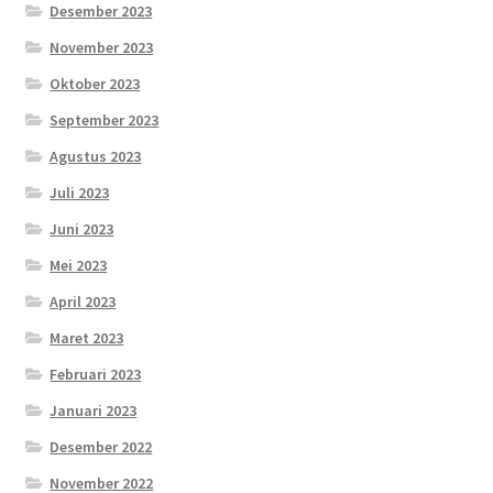
Desember 2023
November 2023
Oktober 2023
September 2023
Agustus 2023
Juli 2023
Juni 2023
Mei 2023
April 2023
Maret 2023
Februari 2023
Januari 2023
Desember 2022
November 2022