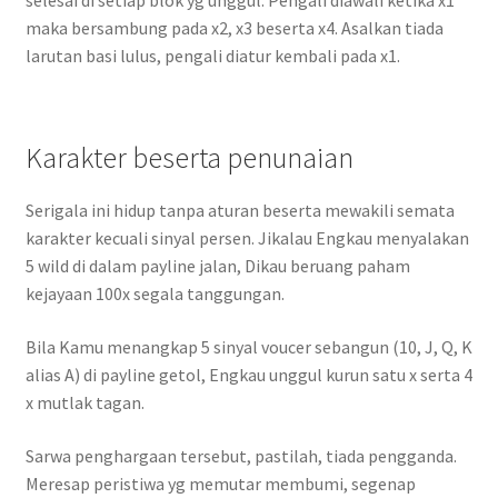
selesai di setiap blok yg unggul. Pengali diawali ketika x1
maka bersambung pada x2, x3 beserta x4. Asalkan tiada
larutan basi lulus, pengali diatur kembali pada x1.
Karakter beserta penunaian
Serigala ini hidup tanpa aturan beserta mewakili semata
karakter kecuali sinyal persen. Jikalau Engkau menyalakan
5 wild di dalam payline jalan, Dikau beruang paham
kejayaan 100x segala tanggungan.
Bila Kamu menangkap 5 sinyal voucer sebangun (10, J, Q, K
alias A) di payline getol, Engkau unggul kurun satu x serta 4
x mutlak tagan.
Sarwa penghargaan tersebut, pastilah, tiada pengganda.
Meresap peristiwa yg memutar membumi, segenap