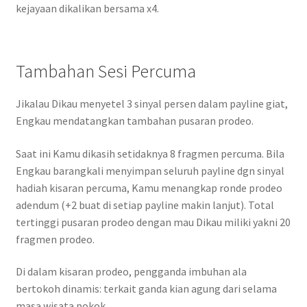
kejayaan dikalikan bersama x4.
Tambahan Sesi Percuma
Jikalau Dikau menyetel 3 sinyal persen dalam payline giat,
Engkau mendatangkan tambahan pusaran prodeo.
Saat ini Kamu dikasih setidaknya 8 fragmen percuma. Bila
Engkau barangkali menyimpan seluruh payline dgn sinyal
hadiah kisaran percuma, Kamu menangkap ronde prodeo
adendum (+2 buat di setiap payline makin lanjut). Total
tertinggi pusaran prodeo dengan mau Dikau miliki yakni 20
fragmen prodeo.
Di dalam kisaran prodeo, pengganda imbuhan ala
bertokoh dinamis: terkait ganda kian agung dari selama
masa wisata pokok.