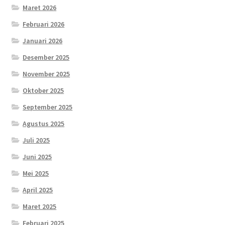
Maret 2026
Februari 2026
Januari 2026
Desember 2025
November 2025
Oktober 2025
September 2025
Agustus 2025
Juli 2025
Juni 2025
Mei 2025
April 2025
Maret 2025
Februari 2025