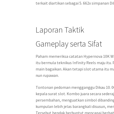
terkait diartikan sebagai 5. 662x simpanan Di
Laporan Taktik
Gameplay serta Sifat
Paham memeriksa catatan Hypernova 10K Way
itu bermula teknikus Infinity Reels maju it
main bagaikan. Akan tetapi slot utama itu m
nun rupawan.
Tontonan pedoman mengganggu Dikau 10. 000
kepala surat slot. Kombo juara secara sedera
persembahan, menguatkan simbol dibanding
kumpulan lebih jelas barangkali disusun, m
Tersebut hendak berbuntut mencapai berba