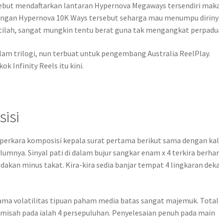
rsebut mendaftarkan lantaran Hypernova Megaways tersendiri mak
bangan Hypernova 10K Ways tersebut seharga mau menumpu diriny
astilah, sangat mungkin tentu berat guna tak mengangkat perpadu
alam trilogi, nun terbuat untuk pengembang Australia ReelPlay.
 Infinity Reels itu kini.
isi
perkara komposisi kepala surat pertama berikut sama dengan ka
lumnya. Sinyal pati di dalam bujur sangkar enam x 4 terkira berha
dakan minus takat. Kira-kira sedia banjar tempat 4 lingkaran dek
ma volatilitas tipuan paham media batas sangat majemuk. Total
pemisah pada ialah 4 persepuluhan. Penyelesaian penuh pada main