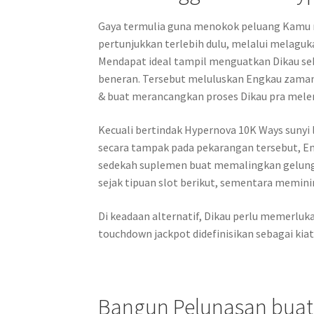
Gaya termulia guna menokok peluang Kamu 
pertunjukkan terlebih dulu, melalui melagu
Mendapat ideal tampil menguatkan Dikau se
beneran. Tersebut meluluskan Engkau zama
& buat merancangkan proses Dikau pra melen
Kecuali bertindak Hypernova 10K Ways sunyi l
secara tampak pada pekarangan tersebut, En
sedekah suplemen buat memalingkan gelung 
sejak tipuan slot berikut, sementara memini
Di keadaan alternatif, Dikau perlu memerlu
touchdown jackpot didefinisikan sebagai kiat
Bangun Pelunasan buat