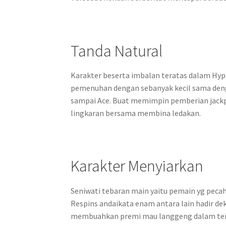
Tanda Natural
Karakter beserta imbalan teratas dalam Hype
pemenuhan dengan sebanyak kecil sama denga
sampai Ace. Buat memimpin pemberian jackp
lingkaran bersama membina ledakan.
Karakter Menyiarkan
Seniwati tebaran main yaitu pemain yg peca
Respins andaikata enam antara lain hadir dek
membuahkan premi mau langgeng dalam tempa