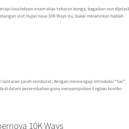
tetapi touchdown enam alias tebaran bunga, bagaikan nun dijelas
bangan slot Hypernova 10K Ways itu, bakal melahirkan hadiah
 lantaran zarah semburat, dengan mencengap introduksi “liar”.
eda di dalam persembahan guna menyampaikan Engkau kombo
pernova 10K Ways