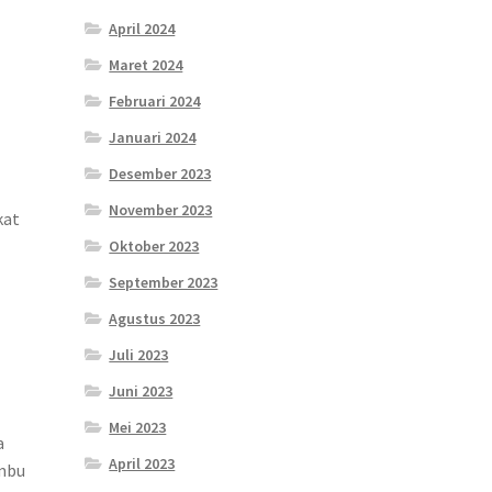
April 2024
Maret 2024
Februari 2024
Januari 2024
Desember 2023
November 2023
kat
Oktober 2023
September 2023
Agustus 2023
Juli 2023
Juni 2023
Mei 2023
a
April 2023
umbu