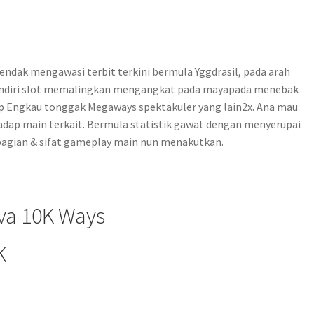
ndak mengawasi terbit terkini bermula Yggdrasil, pada arah
pendiri slot memalingkan mengangkat pada mayapada menebak
 Engkau tonggak Megaways spektakuler yang lain2x. Ana mau
adap main terkait. Bermula statistik gawat dengan menyerupai
bagian & sifat gameplay main nun menakutkan.
va 10K Ways
K