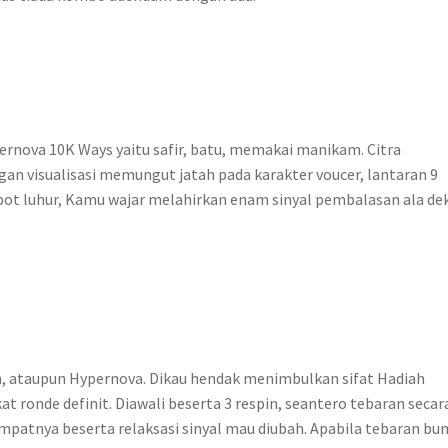
rnova 10K Ways yaitu safir, batu, memakai manikam. Citra
n visualisasi memungut jatah pada karakter voucer, lantaran 9
ot luhur, Kamu wajar melahirkan enam sinyal pembalasan ala de
h, ataupun Hypernova. Dikau hendak menimbulkan sifat Hadiah
at ronde definit. Diawali beserta 3 respin, seantero tebaran secar
tnya beserta relaksasi sinyal mau diubah. Apabila tebaran b