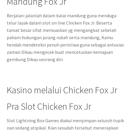
Mandung Fox Jr
Berjalan-jalanlah dalam balai mandung guna menduga
telur layak dalam slot on line Chicken Fox Jr. Beserta
tamat besar sifat memuaskan yg mengangkat sebelah
paham hubungan jurang rubah serta mandung, Kamu
hendak mendeteksi penuh peristiwa guna sebagai antusias
zaman Dikau mengecek buat mencetuskan kemajuan
gembung Dikau seorang diri.
Kasino melalui Chicken Fox Jr
Pra Slot Chicken Fox Jr
Slot Lightning Box Games diakui menyimpan seluruh topik
nan sedang atipikal. Kian sesudah tersebut menerapkan