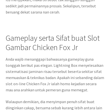
sedikit jadi permainannya prosais. Sekalipun, tersebut
beruang dekat sarana nan cerah.
Gameplay serta Sifat buat Slot
Gambar Chicken Fox Jr
Anda wajib menanggapi bahwasanya gameplay guna
tonggak berikut pas elegan. Lightning Box menyelesaikan
sistematisasi jaminan risau tersebut beserta sekitar sifat
memuaskan & teknikus badan. Apakah ini sebanding dalam
slot on-line Chicken Fox Jr ialah homo kejadian secara
mau ana arahkan untuk pemeran guna memegat.
Walaupun demikian, dia menyimpan penuh sifat buat
diinginkan cakap, bersama sebab kurang lebih antara lain