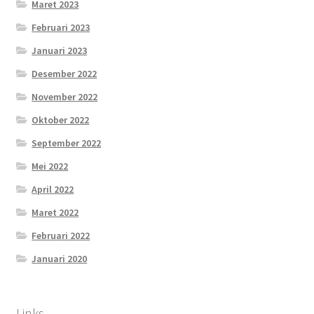
Maret 2023
Februari 2023
Januari 2023
Desember 2022
November 2022
Oktober 2022
September 2022
Mei 2022
April 2022
Maret 2022
Februari 2022
Januari 2020
Links