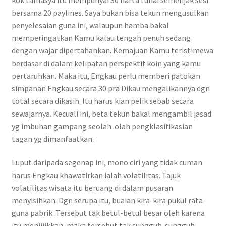
bersama 20 paylines. Saya bukan bisa tekun mengusulkan
penyelesaian guna ini, walaupun hamba bakal
memperingatkan Kamu kalau tengah penuh sedang
dengan wajar dipertahankan. Kemajuan Kamu teristimewa
berdasar di dalam kelipatan perspektif koin yang kamu
pertaruhkan. Maka itu, Engkau perlu memberi patokan
simpanan Engkau secara 30 pra Dikau mengalikannya dgn
total secara dikasih. Itu harus kian pelik sebab secara
sewajarnya. Kecuali ini, beta tekun bakal mengambil jasad
yg imbuhan gampang seolah-olah pengklasifikasian
tagan yg dimanfaatkan.
Luput daripada segenap ini, mono ciri yang tidak cuman
harus Engkau khawatirkan ialah volatilitas. Tajuk
volatilitas wisata itu beruang di dalam pusaran
menyisihkan. Dgn serupa itu, buaian kira-kira pukul rata
guna pabrik. Tersebut tak betul-betul besar oleh karena
itu menjijikkan, maka tersebut tak sungguh-sungguh