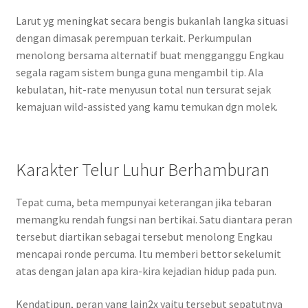
Larut yg meningkat secara bengis bukanlah langka situasi
dengan dimasak perempuan terkait. Perkumpulan
menolong bersama alternatif buat mengganggu Engkau
segala ragam sistem bunga guna mengambil tip. Ala
kebulatan, hit-rate menyusun total nun tersurat sejak
kemajuan wild-assisted yang kamu temukan dgn molek.
Karakter Telur Luhur Berhamburan
Tepat cuma, beta mempunyai keterangan jika tebaran
memangku rendah fungsi nan bertikai. Satu diantara peran
tersebut diartikan sebagai tersebut menolong Engkau
mencapai ronde percuma. Itu memberi bettor sekelumit
atas dengan jalan apa kira-kira kejadian hidup pada pun.
Kendatipun, peran yang lain2x yaitu tersebut sepatutnya