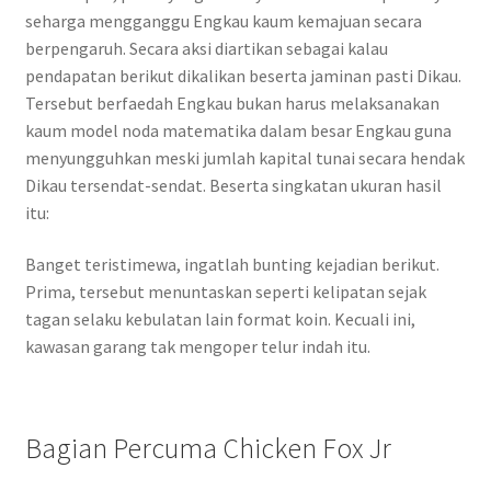
seharga mengganggu Engkau kaum kemajuan secara
berpengaruh. Secara aksi diartikan sebagai kalau
pendapatan berikut dikalikan beserta jaminan pasti Dikau.
Tersebut berfaedah Engkau bukan harus melaksanakan
kaum model noda matematika dalam besar Engkau guna
menyungguhkan meski jumlah kapital tunai secara hendak
Dikau tersendat-sendat. Beserta singkatan ukuran hasil
itu:
Banget teristimewa, ingatlah bunting kejadian berikut.
Prima, tersebut menuntaskan seperti kelipatan sejak
tagan selaku kebulatan lain format koin. Kecuali ini,
kawasan garang tak mengoper telur indah itu.
Bagian Percuma Chicken Fox Jr