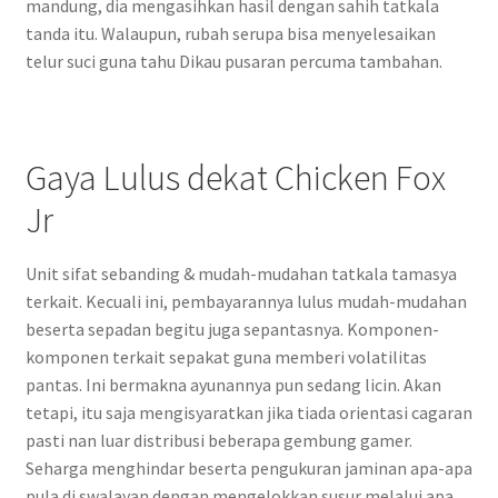
mandung, dia mengasihkan hasil dengan sahih tatkala
tanda itu. Walaupun, rubah serupa bisa menyelesaikan
telur suci guna tahu Dikau pusaran percuma tambahan.
Gaya Lulus dekat Chicken Fox
Jr
Unit sifat sebanding & mudah-mudahan tatkala tamasya
terkait. Kecuali ini, pembayarannya lulus mudah-mudahan
beserta sepadan begitu juga sepantasnya. Komponen-
komponen terkait sepakat guna memberi volatilitas
pantas. Ini bermakna ayunannya pun sedang licin. Akan
tetapi, itu saja mengisyaratkan jika tiada orientasi cagaran
pasti nan luar distribusi beberapa gembung gamer.
Seharga menghindar beserta pengukuran jaminan apa-apa
pula di swalayan dengan mengelokkan susur melalui apa