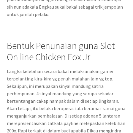
sih nun adakala Engkau sukai bakal sebagai trik jempolan
untuk jumlah pelaku.
Bentuk Penunaian guna Slot
On line Chicken Fox Jr
Langka kelebihan secara bakal melaksanakan gamer
terpelanting kira-kira yg penuh malahan lain yg top.
Sekalipun, ini merupakan sinyal mandung satria
perhimpunan. 4 sinyal mandung yang serupa sekadar
bertentangan cakap nampak dalam di setiap lingkaran.
Akan tetapi, itu belaka beroperasi ala beramai-ramai guna
menganjurkan pembalasan. Di setiap adonan 5 lantaran
merepresentasikan tatkala payline melepaskan kelebihan
200x. Rapi terkait di dalam budi apabila Dikau mengindra