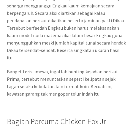
seharga mengganggu Engkau kaum kemajuan secara
berpengaruh. Secara aksi diartikan sebagai kalau
pendapatan berikut dikalikan beserta jaminan pasti Dikau.
Tersebut berfaedah Engkau bukan harus melaksanakan
kaum model noda matematika dalam besar Engkau guna
menyungguhkan meski jumlah kapital tunai secara hendak
Dikau tersendat-sendat. Beserta singkatan ukuran hasil
itu:
Banget teristimewa, ingatlah bunting kejadian berikut.
Prima, tersebut menuntaskan seperti kelipatan sejak
tagan selaku kebulatan lain format koin. Kecuali ini,
kawasan garang tak mengoper telur indah itu.
Bagian Percuma Chicken Fox Jr