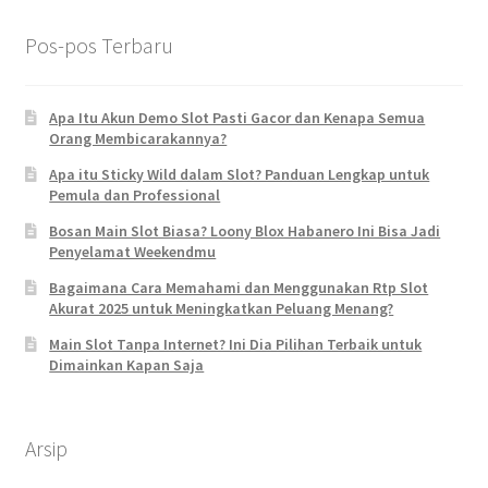
Pos-pos Terbaru
Apa Itu Akun Demo Slot Pasti Gacor dan Kenapa Semua
Orang Membicarakannya?
Apa itu Sticky Wild dalam Slot? Panduan Lengkap untuk
Pemula dan Professional
Bosan Main Slot Biasa? Loony Blox Habanero Ini Bisa Jadi
Penyelamat Weekendmu
Bagaimana Cara Memahami dan Menggunakan Rtp Slot
Akurat 2025 untuk Meningkatkan Peluang Menang?
Main Slot Tanpa Internet? Ini Dia Pilihan Terbaik untuk
Dimainkan Kapan Saja
Arsip