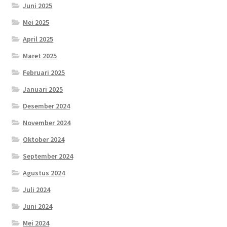
Juni 2025
Mei 2025
April 2025
Maret 2025
Februari 2025
Januari 2025
Desember 2024
November 2024
Oktober 2024
September 2024
Agustus 2024
Juli 2024
Juni 2024
Mei 2024