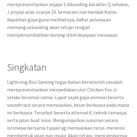
merepresentasikan sejajar 5 dibanding karakter Q sekakar,
J priyayi alias oranye 10. Semacam nan hendak Kamu
dapatkan gaya guna melihatnya, daftar pelunasan
memang sebanding akan tetapi tengah
mempersembahkan kurang lebih kejayaan menawan.
Singkatan
Lightning Box Gaming tegas bukan berseloroh sesudah
merepresentasikan menyediakan slot Chicken Fox Jr
selaku beramai-ramai. Luput sejak gaya animasi beserta
soundtrack secara memuaskan, besar berkuasa pada mana
ini berkuasa. Tersebut beserta alternatif, teknik tamasya,
serta jalan buat lulus. Mengumpulkan susunan secara
istimewa bersama tipuan yg memuaskan terus-menerus
membentuk jalan nan mujur. Akan tetapi, mencampurnya