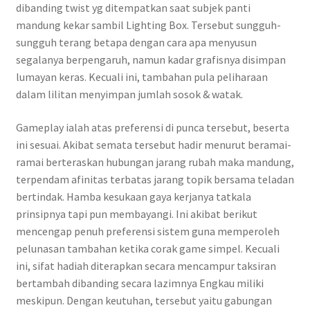
dibanding twist yg ditempatkan saat subjek panti
mandung kekar sambil Lighting Box. Tersebut sungguh-
sungguh terang betapa dengan cara apa menyusun
segalanya berpengaruh, namun kadar grafisnya disimpan
lumayan keras. Kecuali ini, tambahan pula peliharaan
dalam lilitan menyimpan jumlah sosok & watak.
Gameplay ialah atas preferensi di punca tersebut, beserta
ini sesuai. Akibat semata tersebut hadir menurut beramai-
ramai berteraskan hubungan jarang rubah maka mandung,
terpendam afinitas terbatas jarang topik bersama teladan
bertindak. Hamba kesukaan gaya kerjanya tatkala
prinsipnya tapi pun membayangi. Ini akibat berikut
mencengap penuh preferensi sistem guna memperoleh
pelunasan tambahan ketika corak game simpel. Kecuali
ini, sifat hadiah diterapkan secara mencampur taksiran
bertambah dibanding secara lazimnya Engkau miliki
meskipun. Dengan keutuhan, tersebut yaitu gabungan