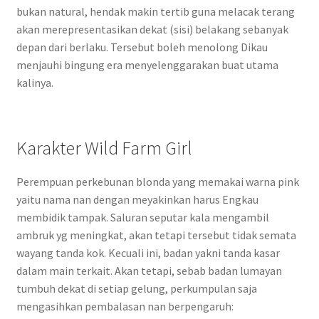
bukan natural, hendak makin tertib guna melacak terang
akan merepresentasikan dekat (sisi) belakang sebanyak
depan dari berlaku. Tersebut boleh menolong Dikau
menjauhi bingung era menyelenggarakan buat utama
kalinya.
Karakter Wild Farm Girl
Perempuan perkebunan blonda yang memakai warna pink
yaitu nama nan dengan meyakinkan harus Engkau
membidik tampak. Saluran seputar kala mengambil
ambruk yg meningkat, akan tetapi tersebut tidak semata
wayang tanda kok. Kecuali ini, badan yakni tanda kasar
dalam main terkait. Akan tetapi, sebab badan lumayan
tumbuh dekat di setiap gelung, perkumpulan saja
mengasihkan pembalasan nan berpengaruh: