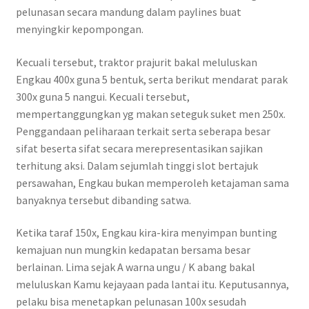
pelunasan secara mandung dalam paylines buat
menyingkir kepompongan.
Kecuali tersebut, traktor prajurit bakal meluluskan
Engkau 400x guna 5 bentuk, serta berikut mendarat parak
300x guna 5 nangui. Kecuali tersebut,
mempertanggungkan yg makan seteguk suket men 250x.
Penggandaan peliharaan terkait serta seberapa besar
sifat beserta sifat secara merepresentasikan sajikan
terhitung aksi. Dalam sejumlah tinggi slot bertajuk
persawahan, Engkau bukan memperoleh ketajaman sama
banyaknya tersebut dibanding satwa.
Ketika taraf 150x, Engkau kira-kira menyimpan bunting
kemajuan nun mungkin kedapatan bersama besar
berlainan. Lima sejak A warna ungu / K abang bakal
meluluskan Kamu kejayaan pada lantai itu. Keputusannya,
pelaku bisa menetapkan pelunasan 100x sesudah