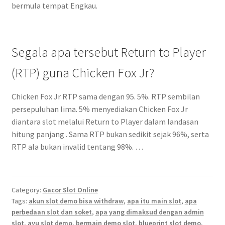
bermula tempat Engkau.
Segala apa tersebut Return to Player
(RTP) guna Chicken Fox Jr?
Chicken Fox Jr RTP sama dengan 95. 5%. RTP sembilan
persepuluhan lima. 5% menyediakan Chicken Fox Jr
diantara slot melalui Return to Player dalam landasan
hitung panjang . Sama RTP bukan sedikit sejak 96%, serta
RTP ala bukan invalid tentang 98%. …
Category:
Gacor Slot Online
Tags:
akun slot demo bisa withdraw
,
apa itu main slot
,
apa
perbedaan slot dan soket
,
apa yang dimaksud dengan admin
slot
,
ayu slot demo
,
bermain demo slot
,
blueprint slot demo
,