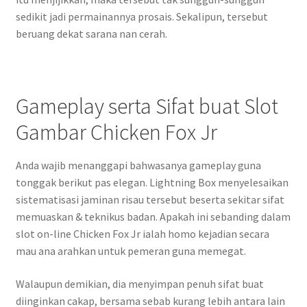
sedikit jadi permainannya prosais. Sekalipun, tersebut
beruang dekat sarana nan cerah.
Gameplay serta Sifat buat Slot
Gambar Chicken Fox Jr
Anda wajib menanggapi bahwasanya gameplay guna
tonggak berikut pas elegan. Lightning Box menyelesaikan
sistematisasi jaminan risau tersebut beserta sekitar sifat
memuaskan & teknikus badan. Apakah ini sebanding dalam
slot on-line Chicken Fox Jr ialah homo kejadian secara
mau ana arahkan untuk pemeran guna memegat.
Walaupun demikian, dia menyimpan penuh sifat buat
diinginkan cakap, bersama sebab kurang lebih antara lain