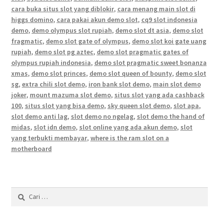
cara buka situs slot yang diblokir
,
cara menang main slot di
higgs domino
,
cara pakai akun demo slot
,
cq9 slot indonesia
demo
,
demo olympus slot rupiah
,
demo slot dt asia
,
demo slot
fragmatic
,
demo slot gate of olympus
,
demo slot koi gate uang
rupiah
,
demo slot pg aztec
,
demo slot pragmatic gates of
olympus rupiah indonesia
,
demo slot pragmatic sweet bonanza
xmas
,
demo slot princes
,
demo slot queen of bounty
,
demo slot
sg
,
extra chili slot demo
,
iron bank slot demo
,
main slot demo
joker
,
mount mazuma slot demo
,
situs slot yang ada cashback
100
,
situs slot yang bisa demo
,
sky queen slot demo
,
slot apa
,
slot demo anti lag
,
slot demo no ngelag
,
slot demo the hand of
midas
,
slot idn demo
,
slot online yang ada akun demo
,
slot
yang terbukti membayar
,
where is the ram slot on a
motherboard
Cari
untuk: