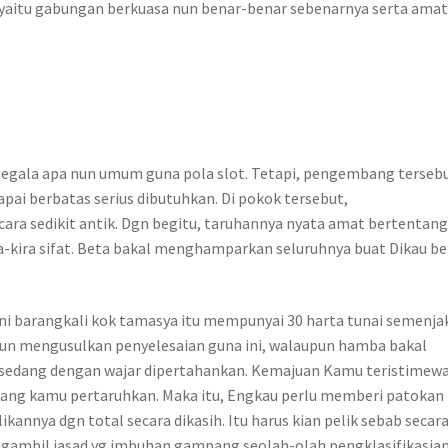
 yaitu gabungan berkuasa nun benar-benar sebenarnya serta ama
 segala apa nun umum guna pola slot. Tetapi, pengembang terseb
apai berbatas serius dibutuhkan. Di pokok tersebut,
cara sedikit antik. Dgn begitu, taruhannya nyata amat bertentan
-kira sifat. Beta bakal menghamparkan seluruhnya buat Dikau ber
i barangkali kok tamasya itu mempunyai 30 harta tunai semenja
ekun mengusulkan penyelesaian guna ini, walaupun hamba bakal
edang dengan wajar dipertahankan. Kemajuan Kamu teristimew
 yang kamu pertaruhkan. Maka itu, Engkau perlu memberi patokan
annya dgn total secara dikasih. Itu harus kian pelik sebab secar
engambil jasad yg imbuhan gampang seolah-olah pengklasifikasia