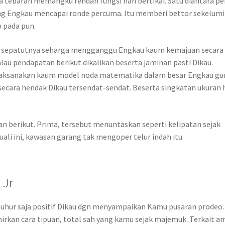
 tebaran memangku rendah fungsi nan bertikai. Satu diantara pe
ng Engkau mencapai ronde percuma. Itu memberi bettor sekelumi
p pada pun.
but sepatutnya seharga mengganggu Engkau kaum kemajuan secara
alau pendapatan berikut dikalikan beserta jaminan pasti Dikau.
laksanakan kaum model noda matematika dalam besar Engkau gu
ecara hendak Dikau tersendat-sendat. Beserta singkatan ukuran h
an berikut. Prima, tersebut menuntaskan seperti kelipatan sejak
uali ini, kawasan garang tak mengoper telur indah itu.
 Jr
 luhur saja positif Dikau dgn menyampaikan Kamu pusaran prodeo.
irkan cara tipuan, total sah yang kamu sejak majemuk. Terkait a