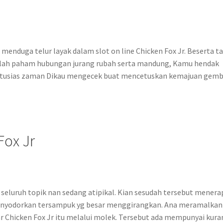
menduga telur layak dalam slot on line Chicken Fox Jr. Beserta 
lah paham hubungan jurang rubah serta mandung, Kamu hendak
antusias zaman Dikau mengecek buat mencetuskan kemajuan gem
Fox Jr
seluruh topik nan sedang atipikal. Kian sesudah tersebut mener
 menyodorkan tersampuk yg besar menggirangkan. Ana meramalkan
 Chicken Fox Jr itu melalui molek. Tersebut ada mempunyai kura