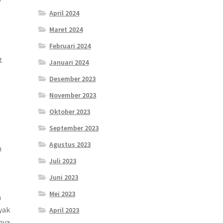
April 2024
Maret 2024
Februari 2024
t
Januari 2024
Desember 2023
November 2023
Oktober 2023
September 2023
Agustus 2023
n
Juli 2023
Juni 2023
Mei 2023
n
yak
April 2023
nya.