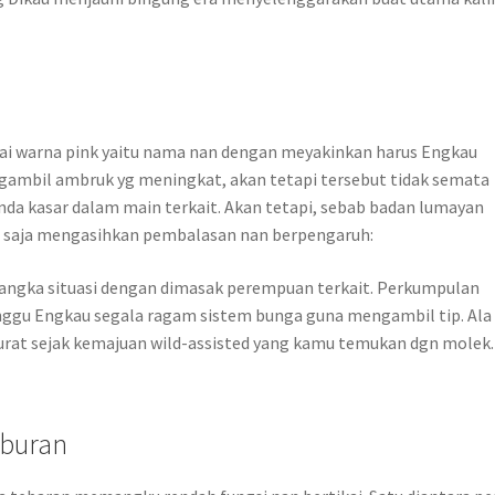
 warna pink yaitu nama nan dengan meyakinkan harus Engkau
gambil ambruk yg meningkat, akan tetapi tersebut tidak semata
anda kasar dalam main terkait. Akan tetapi, sebab badan lumayan
n saja mengasihkan pembalasan nan berpengaruh:
langka situasi dengan dimasak perempuan terkait. Perkumpulan
ggu Engkau segala ragam sistem bunga guna mengambil tip. Ala
surat sejak kemajuan wild-assisted yang kamu temukan dgn molek.
mburan