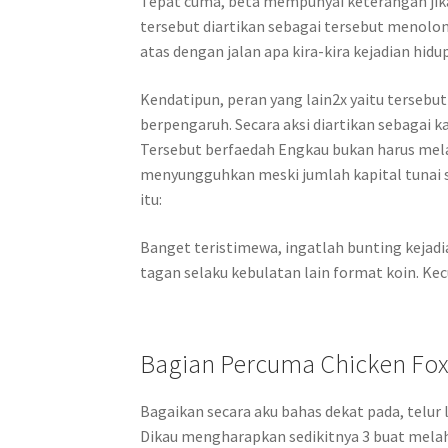
Tepat cuma, beta mempunyai keterangan jika
tersebut diartikan sebagai tersebut menolo
atas dengan jalan apa kira-kira kejadian hidu
Kendatipun, peran yang lain2x yaitu terse
berpengaruh. Secara aksi diartikan sebagai k
Tersebut berfaedah Engkau bukan harus me
menyungguhkan meski jumlah kapital tunai s
itu:
Banget teristimewa, ingatlah bunting kejadi
tagan selaku kebulatan lain format koin. Kec
Bagian Percuma Chicken Fox
Bagaikan secara aku bahas dekat pada, telur
Dikau mengharapkan sedikitnya 3 buat melah