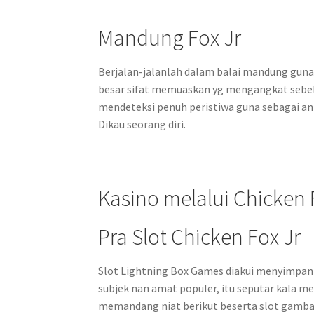
Mandung Fox Jr
Berjalan-jalanlah dalam balai mandung guna 
besar sifat memuaskan yg mengangkat sebe
mendeteksi penuh peristiwa guna sebagai 
Dikau seorang diri.
Kasino melalui Chicken 
Pra Slot Chicken Fox Jr
Slot Lightning Box Games diakui menyimpan 
subjek nan amat populer, itu seputar kala
memandang niat berikut beserta slot gambar