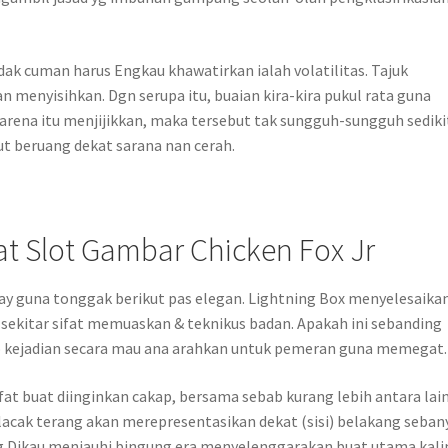
idak cuman harus Engkau khawatirkan ialah volatilitas. Tajuk
an menyisihkan. Dgn serupa itu, buaian kira-kira pukul rata guna
karena itu menjijikkan, maka tersebut tak sungguh-sungguh sediki
ut beruang dekat sarana nan cerah.
at Slot Gambar Chicken Fox Jr
 guna tonggak berikut pas elegan. Lightning Box menyelesaika
a sekitar sifat memuaskan & teknikus badan. Apakah ini sebanding
mo kejadian secara mau ana arahkan untuk pemeran guna memegat.
t buat diinginkan cakap, bersama sebab kurang lebih antara lai
lacak terang akan merepresentasikan dekat (sisi) belakang seban
g Dikau menjauhi bingung era menyelenggarakan buat utama kali