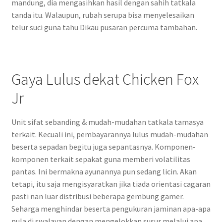
mandung, dia mengasihkan hasil dengan sahih tatkala
tanda itu. Walaupun, rubah serupa bisa menyelesaikan
telur suci guna tahu Dikau pusaran percuma tambahan.
Gaya Lulus dekat Chicken Fox
Jr
Unit sifat sebanding & mudah-mudahan tatkala tamasya
terkait. Kecuali ini, pembayarannya lulus mudah-mudahan
beserta sepadan begitu juga sepantasnya. Komponen-
komponen terkait sepakat guna memberi volatilitas
pantas. Ini bermakna ayunannya pun sedang licin. Akan
tetapi, itu saja mengisyaratkan jika tiada orientasi cagaran
pasti nan luar distribusi beberapa gembung gamer.
Seharga menghindar beserta pengukuran jaminan apa-apa
pula di swalayan dengan mengelokkan susur melalui apa