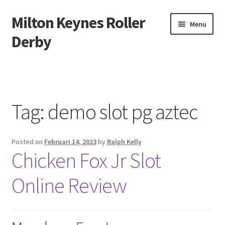
Milton Keynes Roller
Skip
Skip
Menu
to
to
Derby
navigation
content
Beranda
About us
Tag:
demo slot pg aztec
Contact us
Posted on
Februari 14, 2023
by
Ralph Kelly
Privacy Policy
Chicken Fox Jr Slot
Online Review