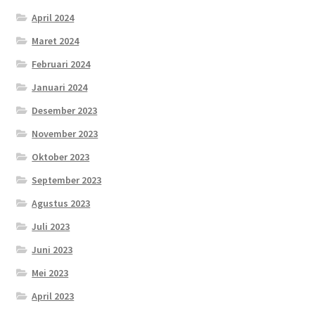
April 2024
Maret 2024
Februari 2024
Januari 2024
Desember 2023
November 2023
Oktober 2023
September 2023
Agustus 2023
Juli 2023
Juni 2023
Mei 2023
April 2023