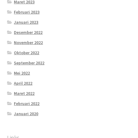
Maret 2023
Februari 2023
Januari 2023
Desember 2022
November 2022
Oktober 2022
September 2022
Mei 2022
April 2022
Maret 2022
Februari 2022
Januari 2020
Links