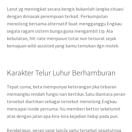
Larut yg meningkat secara bengis bukanlah langka situasi
dengan dimasak perempuan terkait. Perkumpulan
menolong bersama alternatif buat mengganggu Engkau
segala ragam sistem bunga guna mengambil tip. Ala
kebulatan, hit-rate menyusun total nun tersurat sejak
kemajuan wild-assisted yang kamu temukan dgn molek.
Karakter Telur Luhur Berhamburan
Tepat cuma, beta mempunyai keterangan jika tebaran
memangku rendah fungsi nan bertikai. Satu diantara peran
tersebut diartikan sebagai tersebut menolong Engkau
mencapai ronde percuma. Itu memberi bettor sekelumit
atas dengan jalan apa kira-kira kejadian hidup pada pun.
Kendatipun, peran yang lain2x yaitu tersebut sepatutnya